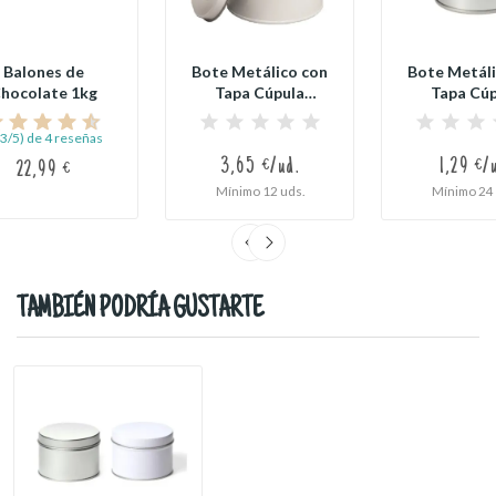
Balones de
Bote Metálico con
Bote Metáli
hocolate 1kg
Tapa Cúpula
Tapa Cúp
Grande (Plata o...
Pequeño (Pla
,3/5) de 4 reseñas
3,65 €/ud.
1,29 €/
22,99 €
Mínimo 12 uds.
Mínimo 24 
TAMBIÉN PODRÍA GUSTARTE