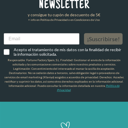
NEWSLETTER
y consigue tu cupón de descuento de 5€
+ info en Política de Privacidad o en Condiciones de Uso
Email
¡Suscribirse!
Acepto el tratamiento de mis datos con la finalidad de recibir
la información solicitada.
Responsable: Fortune Factory Spain, S.L. Finalidad: Gestionar el envío de la información
solicitada y las comunicaciones comerciales sobre nuestros productos y servicios.
Legitimación: Consentimiento del interesado al marcar la casilla de aceptación.
Destinatarios: No se cederán datos a terceros, salvo obligación legal o proveedores de
servicios de email marketing (Klaviyo) acogidos a acuerdos de privacidad. Derechos: Acceder,
rectificar y suprimir los datos, así como otros derechos explicados en la información adicional.
Información adicional: Puede consultar la información detallada en nuestra
Política de
Privacidad
.