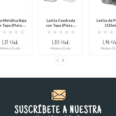
a Metálica Baja
Latita Cuadrada
Latita de P
n Tapa (Plata o
con Tapa (Plata o
(125ml
Blanco)
Blanco)
1,27 €/ud.
1,03 €/ud.
1,96 €/
Mínimo 12 uds.
Mínimo 12 uds.
Mínimo 12 
SUSCRÍBETE A NUESTRA