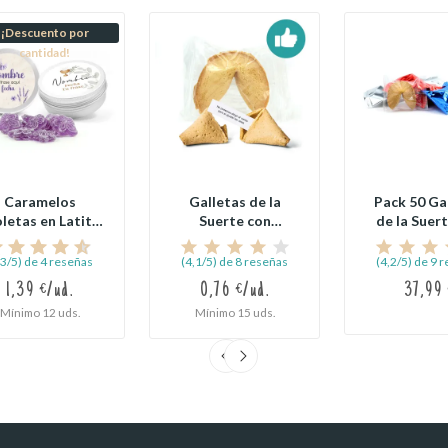
¡Descuento por
cantidad!
Caramelos
Galletas de la
Pack 50 Ga
letas en Latita
Suerte con
de la Suer
Redonda...
Proverbios
Proverbio
Generales
,3/5) de 4 reseñas
(4,1/5) de 8 reseñas
(4,2/5) de 9 
1,39 €/ud.
0,76 €/ud.
37,99 
Mínimo 12 uds.
Mínimo 15 uds.