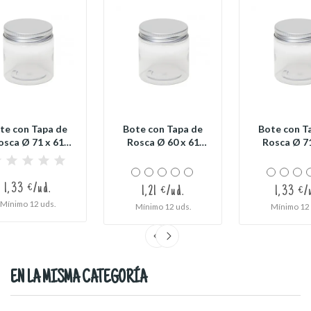
te con Tapa de
Bote con Tapa de
Bote con T
osca Ø 71 x 61
Rosca Ø 60 x 61
Rosca Ø 71
mm
mm
mm
1,33 €/ud.
1,21 €/ud.
1,33 €/
Mínimo 12 uds.
Mínimo 12 uds.
Mínimo 12 
EN LA MISMA CATEGORÍA