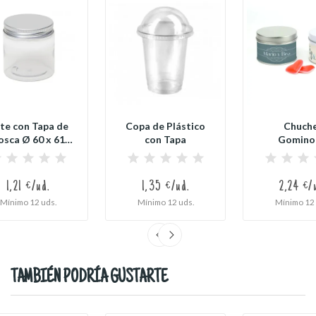
te con Tapa de
Copa de Plástico
Chuch
osca Ø 60 x 61
con Tapa
Gomino
mm
Corazo
Haribo® en 
1,21 €/ud.
1,35 €/ud.
2,24 €/
Mínimo 12 uds.
Mínimo 12 uds.
Mínimo 12 
TAMBIÉN PODRÍA GUSTARTE