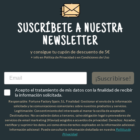
SUSCRÍBETE A NUESTRA
NEWSLETTER
y consigue tu cupón de descuento de 5€
+ info en Política de Privacidad o en Condiciones de Uso
Email
¡Suscribirse!
Acepto el tratamiento de mis datos con la finalidad de recibir
la información solicitada.
Responsable: Fortune Factory Spain, S.L. Finalidad: Gestionar el envío de la información
solicitada y las comunicaciones comerciales sobre nuestros productos y servicios.
Legitimación: Consentimiento del interesado al marcar la casilla de aceptación.
Destinatarios: No se cederán datos a terceros, salvo obligación legal o proveedores de
servicios de email marketing (Klaviyo) acogidos a acuerdos de privacidad. Derechos: Acceder,
rectificar y suprimir los datos, así como otros derechos explicados en la información adicional.
Información adicional: Puede consultar la información detallada en nuestra
Política de
Privacidad
.