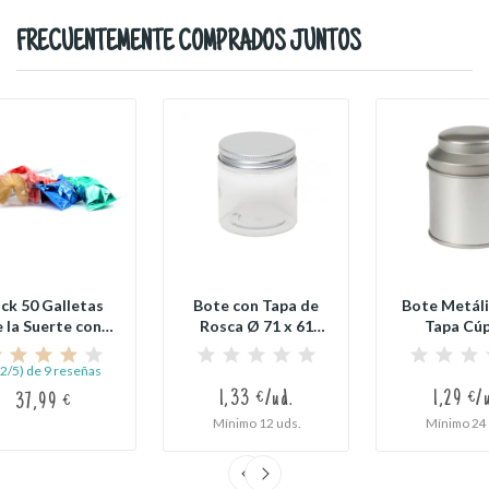
FRECUENTEMENTE COMPRADOS JUNTOS
ck 50 Galletas
Bote con Tapa de
Bote Metáli
 la Suerte con
Rosca Ø 71 x 61
Tapa Cúp
Proverbios...
mm
Pequeño (Pla
,2/5) de 9 reseñas
1,33 €/ud.
1,29 €/
37,99 €
Mínimo 12 uds.
Mínimo 24 