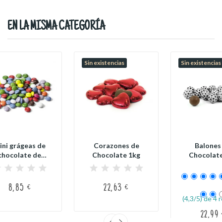
EN LA MISMA CATEGORÍA
Sin existencias
Sin existencias
ini grágeas de
Corazones de
Balones
chocolate de
Chocolate 1kg
Chocolat
olores - 500 g
8,85 €
22,63 €
(4,3/5) de 4 
22,99 