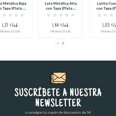
a Metálica Baja
Lata Metálica Alta
Latita Cua
n Tapa (Plata o
con Tapa (Plata o
con Tapa (P
Blanco)
Blanco)
Blanco
1,27 €/ud.
1,44 €/ud.
1,03 €/
Mínimo 12 uds.
Mínimo 12 uds.
Mínimo 12 
SUSCRÍBETE A NUESTRA
NEWSLETTER
y consigue tu cupón de descuento de 5€