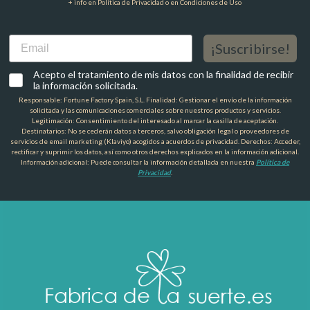
+ info en Política de Privacidad o en Condiciones de Uso
Email
¡Suscribirse!
Acepto el tratamiento de mis datos con la finalidad de recibir
la información solicitada.
Responsable: Fortune Factory Spain, S.L. Finalidad: Gestionar el envío de la información
solicitada y las comunicaciones comerciales sobre nuestros productos y servicios.
Legitimación: Consentimiento del interesado al marcar la casilla de aceptación.
Destinatarios: No se cederán datos a terceros, salvo obligación legal o proveedores de
servicios de email marketing (Klaviyo) acogidos a acuerdos de privacidad. Derechos: Acceder,
rectificar y suprimir los datos, así como otros derechos explicados en la información adicional.
Información adicional: Puede consultar la información detallada en nuestra
Política de
Privacidad
.