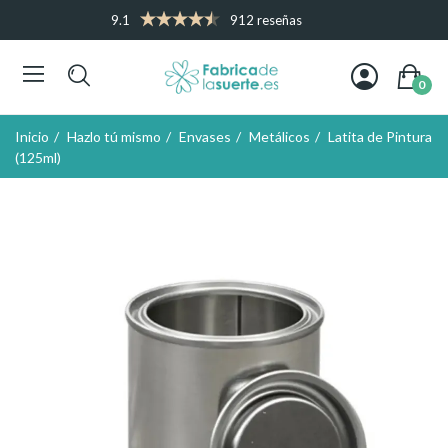
9.1
912 reseñas
0
Inicio
Hazlo tú mismo
Envases
Metálicos
Latita de Pintura
(125ml)