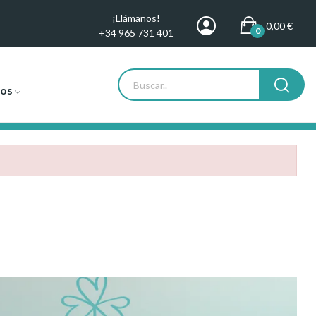
¡Llámanos!
0,00 €
0
+34 965 731 401
tos