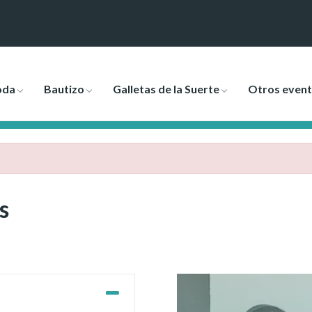
oda
Bautizo
Galletas de la Suerte
Otros even
s