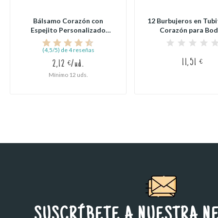
Bálsamo Corazón con
12 Burbujeros en Tubi
Espejito Personalizado
Corazón para Boda
para...
(4,5/5) de 4 reseñas
11,51 €
2,12 €/ud.
Mínimo 12 uds.
SUSCRÍBETE A NUESTRA N