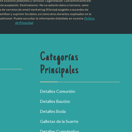
re nuestros productos y servicios. Legitimación: Consentimiento del
a de aceptación. Destinatarios: No se cederán datos a terceros, salvo
s de servicios de email marketing (Klaviyo) acogidos a acuerdos de
ctificar y suprimir los datos, así como otros derechos explicados en la
 adicional: Puede consultar la información detallada en nuestra
Política
de Privacidad
.
Categorías
Principales
Detalles Comunión
Detalles Bautizo
Detalles Boda
Galletas de la Suerte
Detalles Cumpleaños