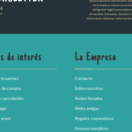
comunicaciones comerciales sob
interesado al marcar la casill
5€
obligación legal o proveedore
so
privacidad. Derechos: Acceder, re
información adicional. Información
s de interés
La Empresa
frecuentes
Contacto
s de compra
Sobre nosotros
y cancelación
Redes Sociales
pago
Webs amigas
 envío
Regalos corporativos
Envases metálicos