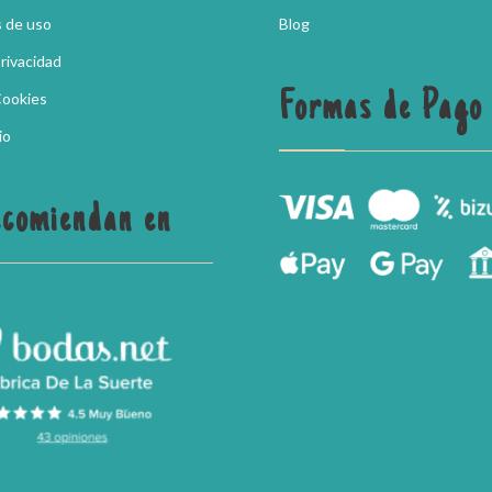
 de uso
Blog
Privacidad
Formas de Pago
Cookies
io
ecomiendan en