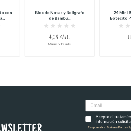
to con
Bloc de Notas y Bolígrafo
24 Mini 
...
de Bambú...
Botecito P
4,59 €/ud.
1
Mínimo 12 uds.
Email
Acepto el tratamient
información solicita
EWSLETTER
Responsable: Fortune Factory Spai