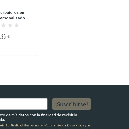
Burbujeros en
ersonalizado...
1,28 €
¡Suscribirse!
o de mis datos con la finalidad de recibir la
da.
n, S.L. Finalidad: Gestionar el envío de la información solicitada y las