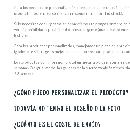
Para los pedidos sin personalización, normalmente en unos 1-2 días h
producto (los plazos pueden variar según disponibilidad stock).
Si lo necesitas con urgencia, te aconsejamos te pongas primero en
ver disponibilidad y posibilidad de envío urgente (nunca habrá ent
festivos).
Para los productos personalizados, manejamos un plazo de aproxi
igualmente si le urge, lo mejor es contactarnos para poder asesorarl
Los productos con impresión digital en metal u otros materiales ti
semanas. De igual modo, las galletas de la suerte también tienen pl
2.3 semanas.
¿CÓMO PUEDO PERSONALIZAR EL PRODUCTO?
TODAVÍA NO TENGO EL DISEÑO O LA FOTO
¿CUÁNTO ES EL COSTE DE ENVÍO?