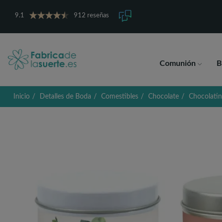
9.1
912 reseñas
Comunión
B
Inicio
Detalles de Boda
Comestibles
Chocolate
Chocolatin