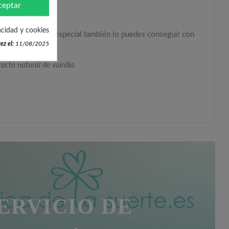
ceptar
acidad y cookies
presentación más especial también lo puedes conseguir con
ez el:
11/08/2025
cto natural de vainilla.
ERVICIO DE