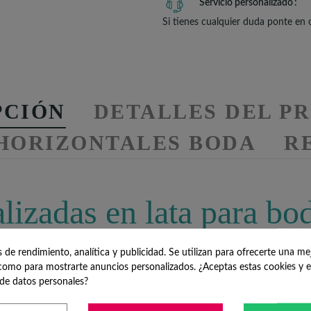
Servicio personalizado
Si tienes cualquier duda ponte en
PCIÓN
DETALLES DEL P
 HORIZONTALES BODA
RE
lizadas en lata para bo
izada con una etiqueta a todo color rellena de delicioso chocolate b
de rendimiento, analítica y publicidad. Se utilizan para ofrecerte una me
 de la latita ya que es reciclable y podrán darle infinidad de usos.
omo para mostrarte anuncios personalizados. ¿Aceptas estas cookies y e
de datos personales?
seños tendrás el detalle perfecto para tus
invitados de boda totalme