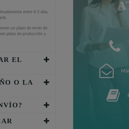
A
ximadamente entre 4-5 días,
rle.
tienen un plazo de envío de
enen plazo de producción y
AR EL
Mán
ÑO O LA
NVÍO?
CAR