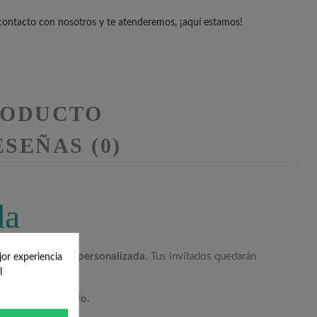
 contacto con nosotros y te atenderemos, ¡aquí estamos!
RODUCTO
SEÑAS (0)
da
elga con
etiqueta personalizada
. Tus invitados quedarán
jor experiencia
l
nte personalizado.