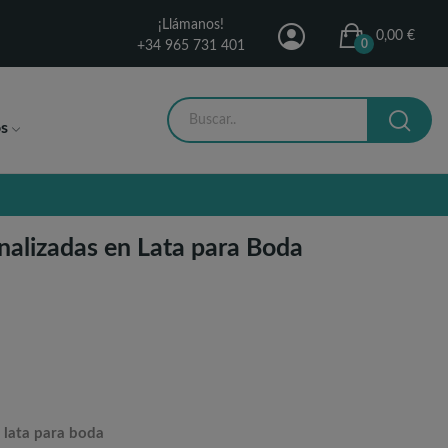
¡Llámanos!
0,00 €
0
+34 965 731 401
s
nalizadas en Lata para Boda
 lata para boda