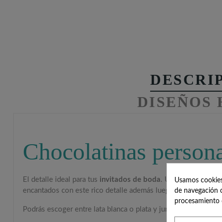
DESCRI
DISEÑOS
Chocolatinas persona
El detalle ideal para tus
invitados de boda
. Una lata personal
Usamos cookies 
encantados con este rico detalle además luego podrán disfrutan
de navegación c
procesamiento 
Podrás escoger entre lata blanca o plata y junto a nuestros di