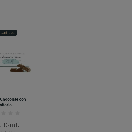
 cantidad!
 Chocolate con
ltorio...
8 €/ud.
mo 12 uds.