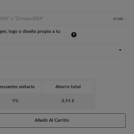
0
/
100
gen, logo o diseño propio a tu
escuento unitario
Ahorro total
9%
8,94 €
Añadir Al Carrito