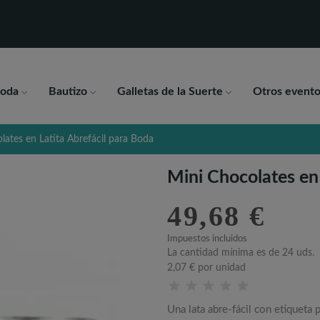
oda
Bautizo
Galletas de la Suerte
Otros evento
lates en Latita Abrefácil para Boda
Mini Chocolates en 
49,68 €
Impuestos incluidos
La cantidad mínima es de 24 uds.
2,07 €
por unidad
Una lata abre-fácil con etiqueta