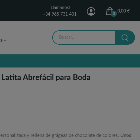
¡Llámanos!
0,00 €
0
+34 965 731 401
s
Latita Abrefácil para Boda
 personalizada y rellena de grágeas de chocolate de colores.
Unos