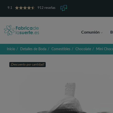
9.1
912 reseñas
Comunión
B
Inicio
Detalles de Boda
Comestibles
Chocolate
Mini Choco
¡Descuento por cantidad!