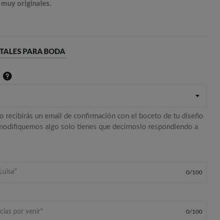
 muy originales.
TALES PARA BODA
o recibirás un email de confirmación con el boceto de tu diseño
 modifiquemos algo solo tienes que decírnoslo respondiendo a
0
/
100
0
/
100