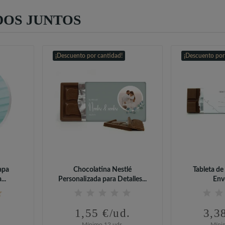
OS JUNTOS
¡Descuento por cantidad!
¡Descuento por
apa
Chocolatina Nestlé
Tableta de
..
Personalizada para Detalles...
Envo
1,55 €/ud.
3,3
Mínimo 12 uds.
Míni