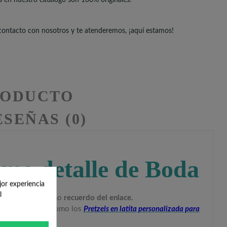
 contacto con nosotros y te atenderemos, ¡aquí estamos!
RODUCTO
SEÑAS (0)
omo detalle de Boda
jor experiencia
l
o para ofrecer como
recuerdo del enlace.
ieres aperitivos como los
Pretzels en latita personalizada para