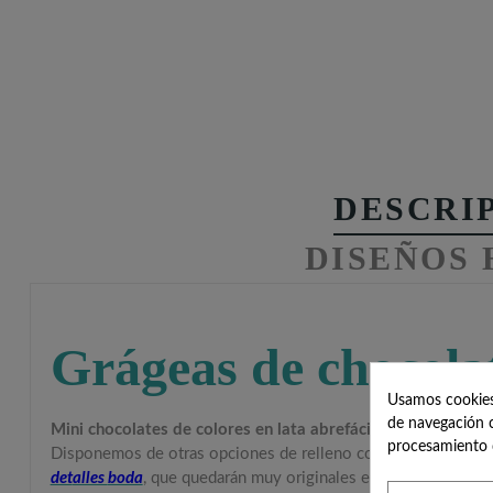
DESCRI
DISEÑOS
Grágeas de chocolat
Usamos cookies 
de navegación c
Mini chocolates de colores en lata abrefácil
, un regalo que 
procesamiento 
Disponemos de otras opciones de relleno como el
Mix gomino
det
alles
boda
, que quedarán muy originales en las mesas.