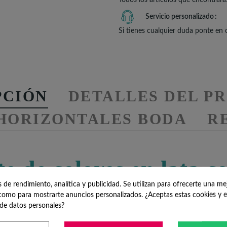
Servicio personalizado
Si tienes cualquier duda ponte en
PCIÓN
DETALLES DEL P
 HORIZONTALES BODA
RE
e de colores en lata c
de rendimiento, analítica y publicidad. Se utilizan para ofrecerte una me
omo para mostrarte anuncios personalizados. ¿Aceptas estas cookies y e
les encantará tanto a los mayores como a los niños. Un dulce picote
de datos personales?
las en latita personalizada para detalles b
oda
, como chuches. Si pref