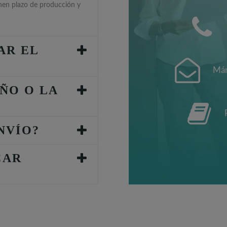
enen plazo de producción y
AR EL
Mán
ÑO O LA
NVÍO?
CAR