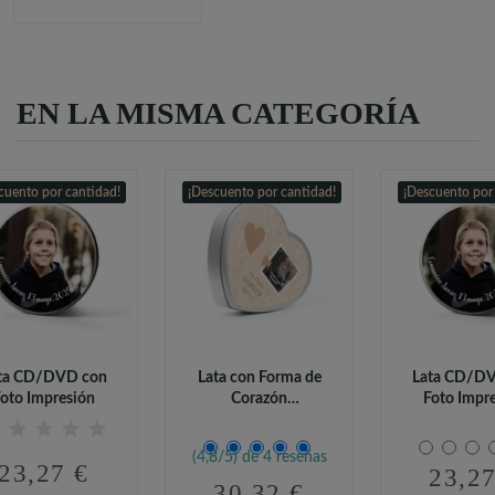
EN LA MISMA CATEGORÍA
cuento por cantidad!
¡Descuento por cantidad!
¡Descuento por
ta CD/DVD con
Lata con Forma de
Lata CD/D
oto Impresión
Corazón
Foto Impr
Personalizada con...
(4,8/5) de 4 reseñas
23,27 €
23,27
30,32 €