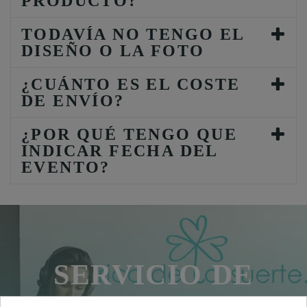
PRODUCTO?
TODAVÍA NO TENGO EL
DISEÑO O LA FOTO
¿CUÁNTO ES EL COSTE
DE ENVÍO?
¿POR QUÉ TENGO QUE
INDICAR FECHA DEL
EVENTO?
SERVICIO DE