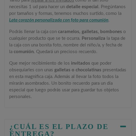
Tanto para
regalar a los invitados
como si tan sólo
necesitas 1 ud para hacer un
detalle especial
. Pregúntanos
por tamaños y formas, tenemos muchos surtido, como la
Lata corazón personalizada con foto para comunión
.
Podrás llenar la caja con
caramelos, galletas, bombones
o
cualquier producto que se te ocurra.
Personaliza
la tapa de
la caja con una bonita foto, nombre del niño/a, y fecha de
la
comunión
. Quedará un precioso recuerdo.
Que mejor recibimiento de los
invitados
que poder
obsequiarles con unas
galletas o chocolatinas
presentadas
en esta magnifica caja. Además al llevar la foto todos la
mirarán asombrados. Un bonito recuerdo para un día
especial que luego podrás usar para guardar tus objetos
personales.
¿CUÁL ES EL PLAZO DE
ENTREGA?