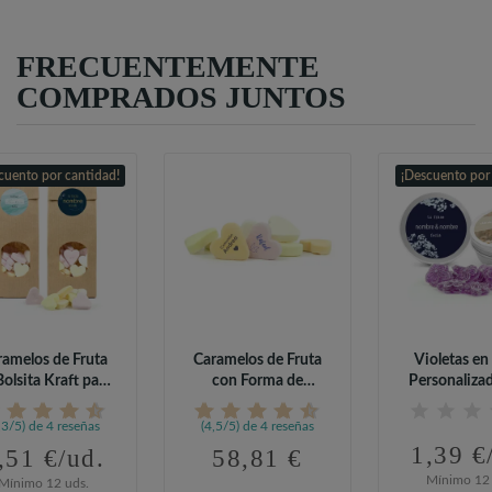
FRECUENTEMENTE
COMPRADOS JUNTOS
cuento por cantidad!
¡Descuento por
ramelos de Fruta
Caramelos de Fruta
Violetas en 
Bolsita Kraft para
con Forma de
Personaliza
Comunión
Corazón...
Boda
,3/5) de 4 reseñas
(4,5/5) de 4 reseñas
1,39 €
,51 €/ud.
58,81 €
Mínimo 12 
Mínimo 12 uds.