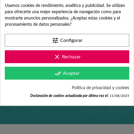
ATENCIÓN AL
Usamos cookies de rendimiento, analítica y publicidad. Se utilizan
para ofrecerte una mejor experiencia de navegación como para
mostrarte anuncios personalizados. ¿Aceptas estas cookies y el
CLIENTE
procesamiento de datos personales?
tune
Configurar
Contacta con nosotros +34 965 731 401
clear
Rechazar
Mándanos tus dudas a
done_all
Aceptar
hola@fabricadelasuerte.es
Política de privacidad y cookies
Revisa nuestras páginas de
Declaración de cookies actualizada por última vez el:
11/08/2025
documentación