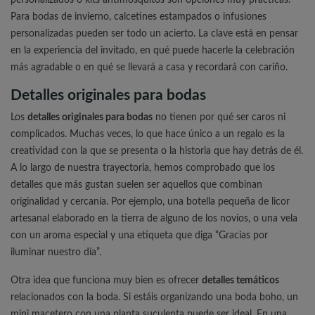
personalizados o kits antimosquitos son opciones muy prácticas.
Para bodas de invierno, calcetines estampados o infusiones
personalizadas pueden ser todo un acierto. La clave está en pensar
en la experiencia del invitado, en qué puede hacerle la celebración
más agradable o en qué se llevará a casa y recordará con cariño.
Detalles originales para bodas
Los
detalles originales para bodas
no tienen por qué ser caros ni
complicados. Muchas veces, lo que hace único a un regalo es la
creatividad con la que se presenta o la historia que hay detrás de él.
A lo largo de nuestra trayectoria, hemos comprobado que los
detalles que más gustan suelen ser aquellos que combinan
originalidad y cercanía. Por ejemplo, una botella pequeña de licor
artesanal elaborado en la tierra de alguno de los novios, o una vela
con un aroma especial y una etiqueta que diga “Gracias por
iluminar nuestro día”.
Otra idea que funciona muy bien es ofrecer
detalles temáticos
relacionados con la boda. Si estáis organizando una boda boho, un
mini macetero con una planta suculenta puede ser ideal. En una