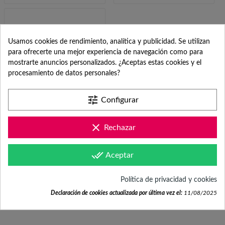
Usamos cookies de rendimiento, analítica y publicidad. Se utilizan
para ofrecerte una mejor experiencia de navegación como para
mostrarte anuncios personalizados. ¿Aceptas estas cookies y el
procesamiento de datos personales?
tune
Configurar
CAJITA DE MADERA
CON JUEGOS PARA
clear
Rechazar
BODA
2,59 €
done_all
Aceptar
(4,5/5) de 4 reseñas
Política de privacidad y cookies
Declaración de cookies actualizada por última vez el:
11/08/2025