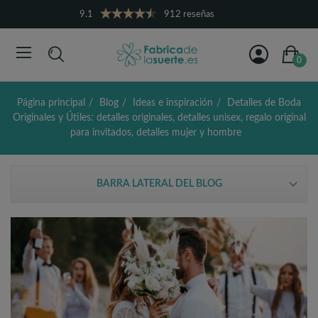
9.1
912 reseñas
0
Página principal
Blog
Ideas e inspiración
Detalles de Boda
Originales y Útiles: detalles originales, detalles unisex, regalo original
para invitados, detalles mujer y hombre
BARRA LATERAL DEL BLOG