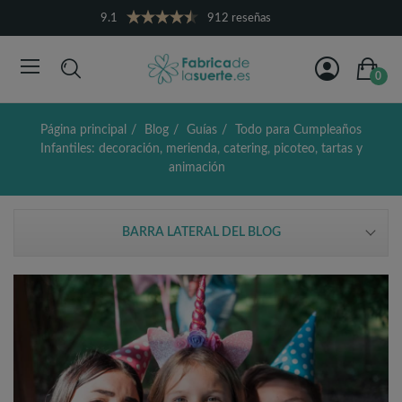
9.1
912 reseñas
0
Página principal
Blog
Guías
Todo para Cumpleaños
Infantiles: decoración, merienda, catering, picoteo, tartas y
animación
BARRA LATERAL DEL BLOG