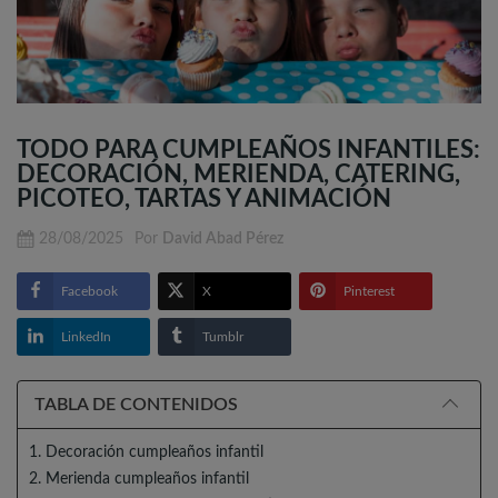
TODO PARA CUMPLEAÑOS INFANTILES:
DECORACIÓN, MERIENDA, CATERING,
PICOTEO, TARTAS Y ANIMACIÓN
28/08/2025
Por
David Abad Pérez
Facebook
X
Pinterest
LinkedIn
Tumblr
TABLA DE CONTENIDOS
1. Decoración cumpleaños infantil
2. Merienda cumpleaños infantil