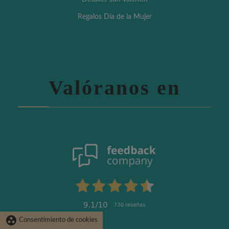
Regalos Día de la Mujer
Valóranos en
group_work
Consentimiento de cookies