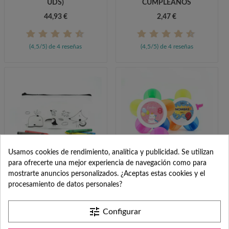
UDS)
CUMPLEAÑOS
44,93 €
2,47 €
(4,5/5) de 4 reseñas
(4,5/5) de 4 reseñas
Usamos cookies de rendimiento, analítica y publicidad. Se utilizan
para ofrecerte una mejor experiencia de navegación como para
ESTUCHE PARA PINTAR
ROTULADORES
mostrarte anuncios personalizados. ¿Aceptas estas cookies y el
PARA DETALLE DE
PERSONALIZADOS CON
procesamiento de datos personales?
CUMPLEAÑOS
FORMA DE FLOR
CUMPLEAÑOS
0,54 €
tune
1,96 €
Configurar