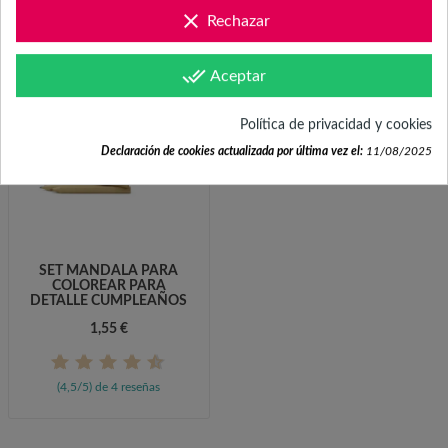
(4,5/5) de 4 reseñas
clear
Rechazar
(4,5/5) de 4 reseñas
done_all
Aceptar
Política de privacidad y cookies
Declaración de cookies actualizada por última vez el:
11/08/2025
SET MANDALA PARA
COLOREAR PARA
DETALLE CUMPLEAÑOS
1,55 €
(4,5/5) de 4 reseñas