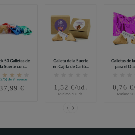
k 50 Galletas de
Galleta de la Suerte
Galletas de l
la Suerte con
en Cajita de Cartón
para el Día
Proverbios...
Kraft...
Mujer 
,2/5) de 9 reseñas
1,52 €/ud.
0,76 €
37,99 €
Mínimo 50 uds.
Mínimo 20 