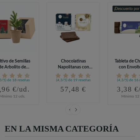
¡Descuento por
ltivo de Semillas
Chocolatinas
Tableta de C
de Arbolito de
Napolitanas con
con Envolto
Navidad en...
Foto para Navidad...
,3/5) de 18 reseñas
(4,3/5) de 19 reseñas
(4,3/5) de 16 
,96 €/ud.
57,48 €
3,38 €
Mínimo 12 uds.
Mínimo 12 
EN LA MISMA CATEGORÍA