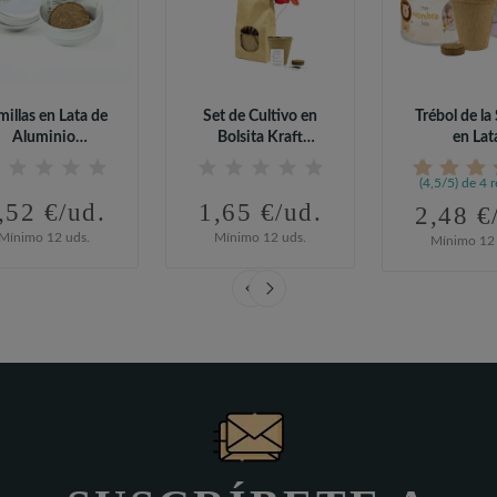
millas en Lata de
Set de Cultivo en
Trébol de la
Aluminio
Bolsita Kraft
en Lat
sonalizada para...
Personalizada...
Personalizada
(4,5/5) de 4 
,52 €/ud.
1,65 €/ud.
2,48 €
Mínimo 12 uds.
Mínimo 12 uds.
Mínimo 12 