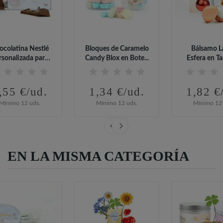
ocolatina Nestlé
Bloques de Caramelo
Bálsamo L
rsonalizada para
Candy Blox en Bote...
Esfera en Ta
Detalle...
Personaliza
,55 €/ud.
1,34 €/ud.
1,82 €
Mínimo 12 uds.
Mínimo 12 uds.
Mínimo 12 
EN LA MISMA CATEGORÍA