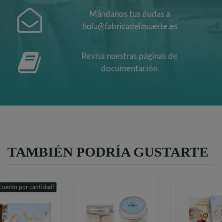
Mándanos tus dudas a
hola@fabricadelasuerte.es
Revisa nuestras páginas de
documentación
TAMBIÉN PODRÍA GUSTARTE
cuento por cantidad!