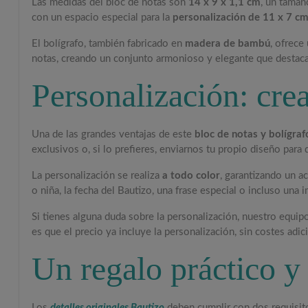
Las medidas del bloc de notas son
14 x 9 x 1,1 cm
, un tamañ
con un espacio especial para la
personalización de 11 x 7 c
El bolígrafo, también fabricado en
madera de bambú
, ofrece
notas, creando un conjunto armonioso y elegante que destaca
Personalización: cre
Una de las grandes ventajas de este
bloc de notas y bolígra
exclusivos o, si lo prefieres, enviarnos tu propio diseño para
La personalización se realiza
a todo color
, garantizando un a
o niña, la fecha del Bautizo, una frase especial o incluso una
Si tienes alguna duda sobre la personalización, nuestro equipo
es que el precio ya incluye la personalización, sin costes adic
Un regalo práctico y 
Los
detalles originales Bautizo
deben cumplir con dos requisito