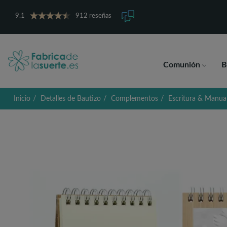
9.1
912 reseñas
Comunión
B
Inicio
Detalles de Bautizo
Complementos
Escritura & Manua