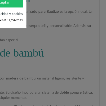
ceptar
de Bambú Personalizado para Bautizo
es la opción ideal. Un
acidad y cookies
ez el:
11/08/2025
invitados con un obsequio útil y personalizable. Además, su
tan especial.
o de bambú
 con
madera de bambú
, un material ligero, resistente y
te. Su diseño incorpora un sistema de
doble goma elástica
,
cualquier momento.