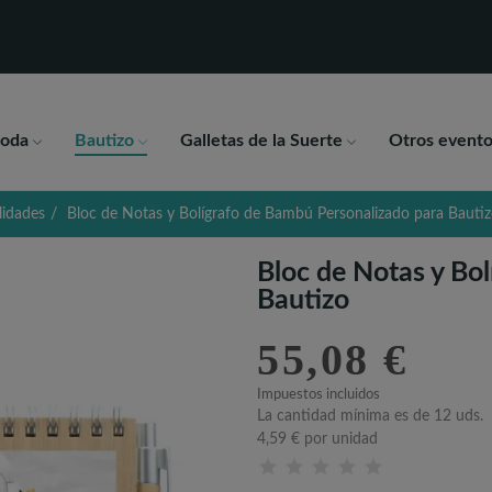
oda
Bautizo
Galletas de la Suerte
Otros evento
lidades
Bloc de Notas y Bolígrafo de Bambú Personalizado para Bauti
Bloc de Notas y Bo
Bautizo
55,08 €
Impuestos incluidos
La cantidad mínima es de 12 uds.
4,59 €
por unidad