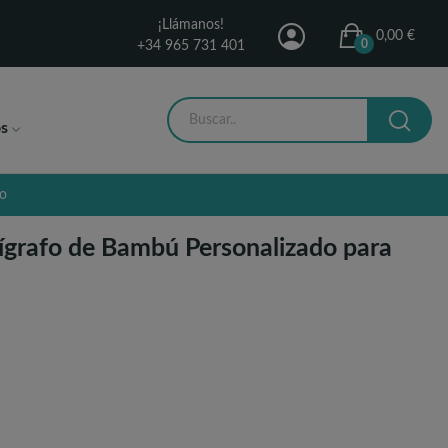
¡Llámanos!
0,00 €
0
+34 965 731 401
s
zo
lígrafo de Bambú Personalizado para