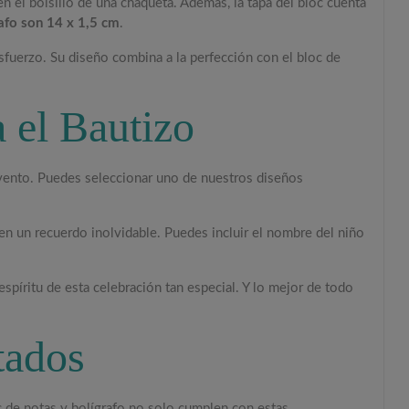
en el bolsillo de una chaqueta. Además, la tapa del bloc cuenta
afo son 14 x 1,5 cm
.
esfuerzo. Su diseño combina a la perfección con el bloc de
 el Bautizo
evento. Puedes seleccionar uno de nuestros diseños
en un recuerdo inolvidable. Puedes incluir el nombre del niño
espíritu de esta celebración tan especial. Y lo mejor de todo
tados
oc de notas y bolígrafo no solo cumplen con estas