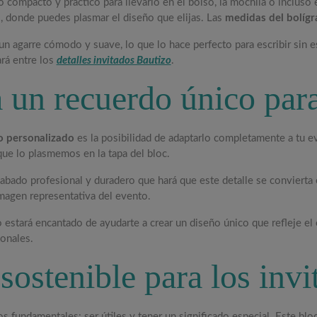
o compacto y práctico para llevarlo en el bolso, la mochila o incluso 
m
, donde puedes plasmar el diseño que elijas. Las
medidas del bolígr
 un agarre cómodo y suave, lo que lo hace perfecto para escribir sin 
rá entre los
detalles invitados Bautizo
.
a un recuerdo único para
fo personalizado
es la posibilidad de adaptarlo completamente a tu 
 que lo plasmemos en la tapa del bloc.
cabado profesional y duradero que hará que este detalle se convierta 
 imagen representativa del evento.
 estará encantado de ayudarte a crear un diseño único que refleje el 
ionales.
sostenible para los invi
s fundamentales: ser útiles y tener un significado especial. Este bl