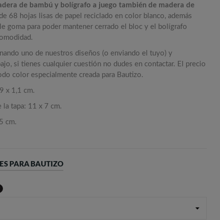
madera de bambú y bolígrafo a juego también de madera de
de 68 hojas lisas de papel reciclado en color blanco, además
le goma para poder mantener cerrado el bloc y el bolígrafo
 comodidad.
onando uno de nuestros diseños (o enviando el tuyo) y
jo, si tienes cualquier cuestión no dudes en contactar. El precio
todo color especialmente creada para Bautizo.
9 x 1,1 cm.
 la tapa: 11 x 7 cm.
,5 cm.
ES PARA BAUTIZO