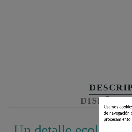
DESCRI
DISEÑOS 
Usamos cookies 
de navegación c
procesamiento 
Un detalle ecológico 