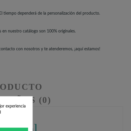
El tiempo dependerá de la personalización del producto.
s en nuestro catálogo son 100% originales.
 contacto con nosotros y te atenderemos, ¡aquí estamos!
RODUCTO
ESEÑAS (0)
jor experiencia
l
special