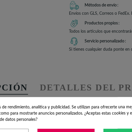
Métodos de envío
Envíos con GLS, Correos o FedEx. 
Productos propios
Todos los artículos que encontrará
Servicio personalizado
Si tienes cualquier duda ponte en
PCIÓN
DETALLES DEL P
VERTICALES BAUTIZO
R
de rendimiento, analítica y publicidad. Se utilizan para ofrecerte una me
omo para mostrarte anuncios personalizados. ¿Aceptas estas cookies y e
de datos personales?
y original para un día e