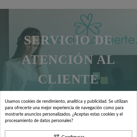
SERVICIO DE
ATENCIÓN AL
CLIENTE
Usamos cookies de rendimiento, analítica y publicidad. Se utilizan
Contacta con nosotros +34 965 731 401
para ofrecerte una mejor experiencia de navegación como para
mostrarte anuncios personalizados. ¿Aceptas estas cookies y el
procesamiento de datos personales?
Mándanos tus dudas a
hola@fabricadelasuerte.es