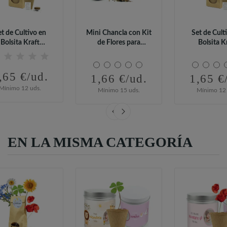
et de Cultivo en
Mini Chancla con Kit
Set de Cult
Bolsita Kraft
de Flores para
Bolsita K
ersonalizada...
Detalle de...
Personaliza
,65 €/ud.
1,66 €/ud.
1,65 €
Mínimo 12 uds.
Mínimo 15 uds.
Mínimo 12 
EN LA MISMA CATEGORÍA