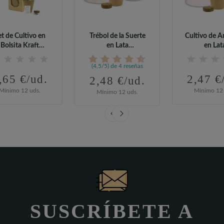
et de Cultivo en
Trébol de la Suerte
Cultivo de 
Bolsita Kraft
en Lata
en Lat
ersonalizada...
Personalizada para...
Personalizada
(4,5/5) de 4 reseñas
,65 €/ud.
2,47 €
2,48 €/ud.
Mínimo 12 uds.
Mínimo 12 
Mínimo 12 uds.
SUSCRÍBETE A