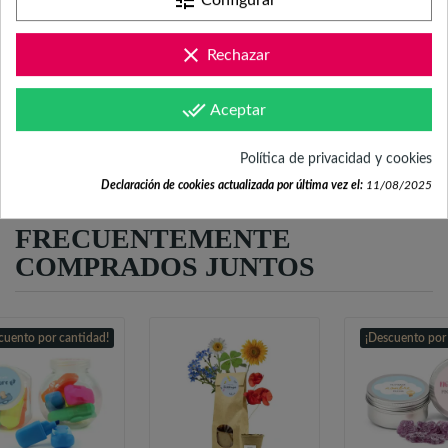
tune
Configurar
Revisa nuestras páginas de
clear
Rechazar
documentación
done_all
Aceptar
Política de privacidad y cookies
Declaración de cookies actualizada por última vez el:
11/08/2025
FRECUENTEMENTE
COMPRADOS JUNTOS
cuento por cantidad!
¡Descuento por