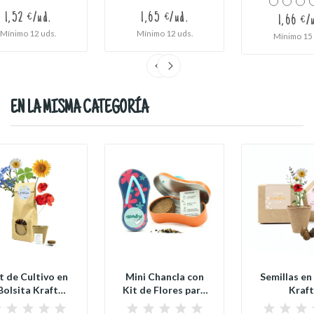
1,52 €/ud.
1,65 €/ud.
1,66 €/
Mínimo 12 uds.
Mínimo 12 uds.
Mínimo 15 
EN LA MISMA CATEGORÍA
t de Cultivo en
Mini Chancla con
Semillas en
Bolsita Kraft
Kit de Flores para
Kraft
ersonalizada...
Detalle de...
Personali