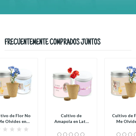
FRECUENTEMENTE COMPRADOS JUNTOS
tivo de Flor No
Cultivo de
Cultivo de 
e Olvides en
Amapola en Lata
Me Olvide
Lata...
Personalizada
Lata..
para...