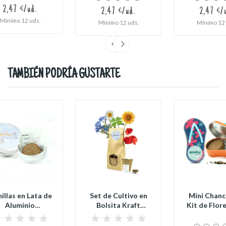
2,47 €/ud.
2,47 €/ud.
2,47 €/
Mínimo 12 uds.
Mínimo 12 uds.
Mínimo 12 
TAMBIÉN PODRÍA GUSTARTE
illas en Lata de
Set de Cultivo en
Mini Chanc
Aluminio
Bolsita Kraft
Kit de Flor
ersonalizada
Personalizada...
Detalle d
para...