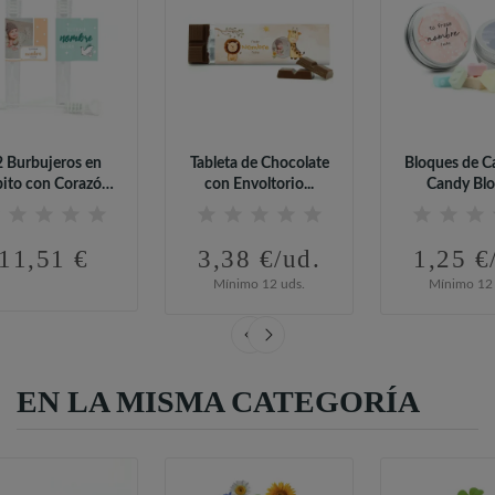
2 Burbujeros en
Tableta de Chocolate
Bloques de C
ito con Corazón
con Envoltorio...
Candy Blo
para...
Latita..
11,51 €
3,38 €/ud.
1,25 €
Mínimo 12 uds.
Mínimo 12 
EN LA MISMA CATEGORÍA