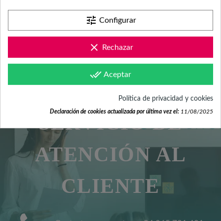
tune
¿POR QUÉ TENGO QUE
Configurar
INDICAR FECHA DEL
EVENTO?
clear
Rechazar
done_all
Aceptar
Política de privacidad y cookies
Declaración de cookies actualizada por última vez el:
11/08/2025
SERVICIO DE
ATENCIÓN AL
CLIENTE