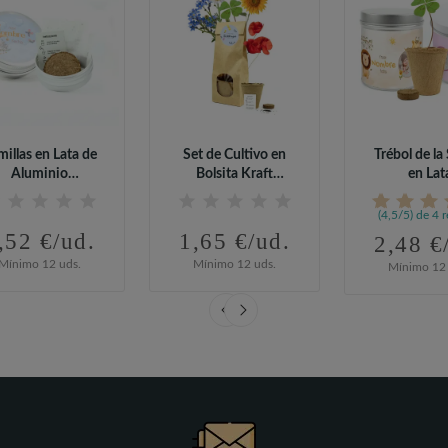
millas en Lata de
Set de Cultivo en
Trébol de la
Aluminio
Bolsita Kraft
en Lat
sonalizada para...
Personalizada...
Personalizada
(4,5/5) de 4 
,52 €/ud.
1,65 €/ud.
2,48 €
Mínimo 12 uds.
Mínimo 12 uds.
Mínimo 12 