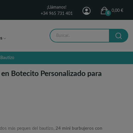
¡Llámanos!
0,00 €
0
+34 965 731 401
s
 Bautizo
 en Botecito Personalizado para
ados más peques del bautizo,
24 mini burbujeros con