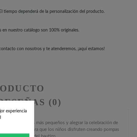
El tiempo dependerá de la personalización del producto.
s en nuestro catálogo son 100% originales.
 contacto con nosotros y te atenderemos, ¡aquí estamos!
RODUCTO
RESEÑAS (0)
jor experiencia
l
e sorprender a los más pequeños y alegrar la celebración de
, está diseñado para que los niños disfruten creando pompas
itados más peques del bautizo.