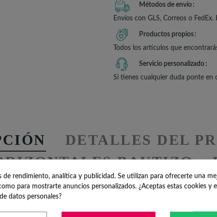
Métodos de envío
Envíos con GLS, Correos o FedEx. 
Productos propios
Todos los artículos que encontrará
Servicio personalizado
Si tienes cualquier duda ponte en
PCIÓN
DETALLES DEL P
ORIZONTALES BAUTIZO
de rendimiento, analítica y publicidad. Se utilizan para ofrecerte una me
omo para mostrarte anuncios personalizados. ¿Aceptas estas cookies y e
 de Bautizo
es un regalo entrañable que nunca falla cuando se trata d
de datos personales?
 tamaño de
3 x 3 x 5 cm
y una capacidad de
15 ml de jabón con agua
o reducido, resulta cómodo de llevar, guardar o repartir entre los inv