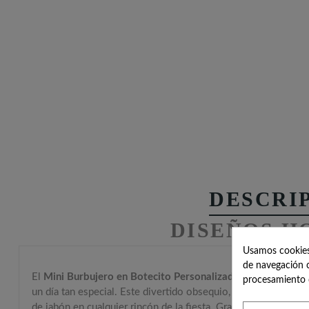
DESCRI
DISEÑOS H
Usamos cookies 
de navegación c
El
Mini Burbujero en Botecito Personalizado para Detalles
procesamiento 
un día tan especial. Este divertido obsequio, con un práctico
de jabón en cualquier rincón de la fiesta. Gracias a su format