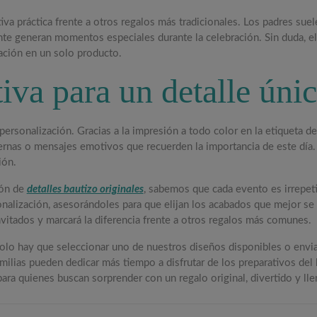
va práctica frente a otros regalos más tradicionales. Los padres suel
nte generan momentos especiales durante la celebración. Sin duda, e
zación en un solo producto.
iva para un detalle úni
personalización. Gracias a la impresión a todo color en la etiqueta del
iernas o mensajes emotivos que recuerden la importancia de este día. 
ión.
ión de
detalles bautizo originales
, sabemos que cada evento es irrepeti
lización, asesorándoles para que elijan los acabados que mejor se ad
vitados y marcará la diferencia frente a otros regalos más comunes.
olo hay que seleccionar uno de nuestros diseños disponibles o enviar
amilias pueden dedicar más tiempo a disfrutar de los preparativos del
para quienes buscan sorprender con un regalo original, divertido y ll