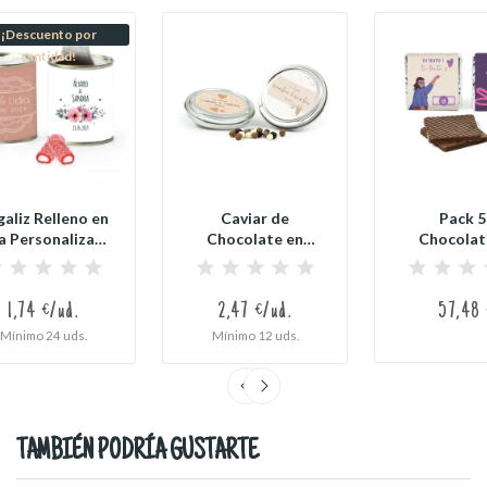
¡Descuento por
cantidad!
aliz Relleno en
Caviar de
Pack 5
a Personalizada
Chocolate en
Chocolat
para...
Latita
Napolit
Personalizada...
Personaliza
1,74 €/ud.
2,47 €/ud.
57,48
Mínimo 24 uds.
Mínimo 12 uds.
TAMBIÉN PODRÍA GUSTARTE