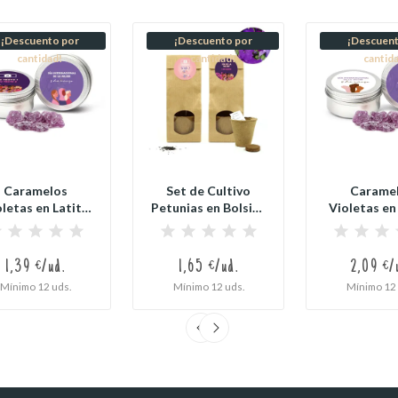
¡Descuento por
¡Descuento por
¡Descuent
cantidad!
cantidad!
cantid
Caramelos
Set de Cultivo
Carame
letas en Latita
Petunias en Bolsita
Violetas en
Redonda...
Kraft...
Redonda X
1,39 €/ud.
1,65 €/ud.
2,09 €/
Mínimo 12 uds.
Mínimo 12 uds.
Mínimo 12 