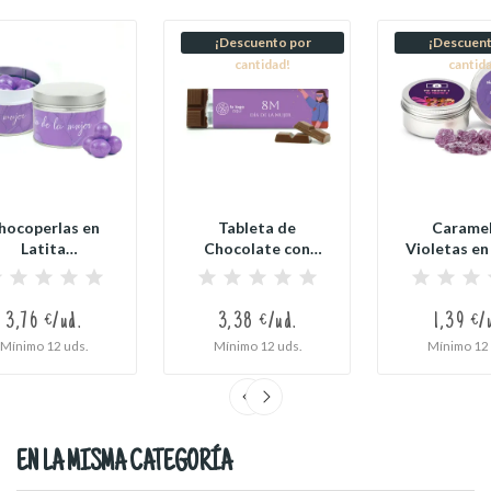
¡Descuento por
¡Descuent
cantidad!
cantid
hocoperlas en
Tableta de
Carame
Latita
Chocolate con
Violetas en
sonalizada para
Leche con
Redonda
el Día...
Envoltorio...
3,76 €/ud.
3,38 €/ud.
1,39 €/
Mínimo 12 uds.
Mínimo 12 uds.
Mínimo 12 
EN LA MISMA CATEGORÍA