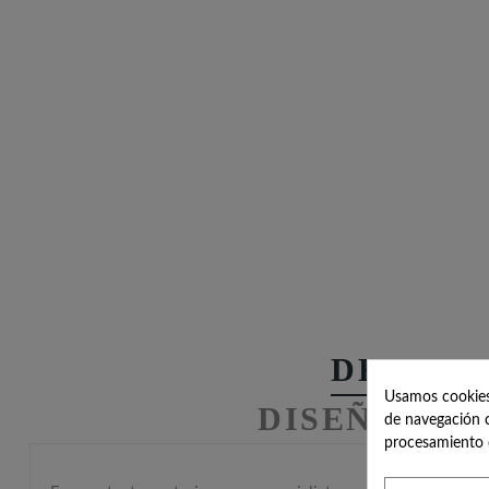
DESCRI
Usamos cookies 
DISEÑOS H
de navegación c
procesamiento 