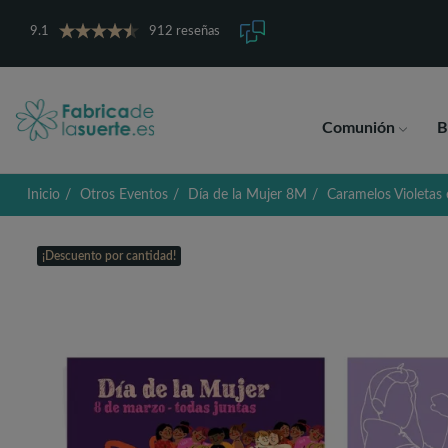
9.1
912 reseñas
Comunión
B
Inicio
Otros Eventos
Día de la Mujer 8M
Caramelos Violetas 
¡Descuento por cantidad!