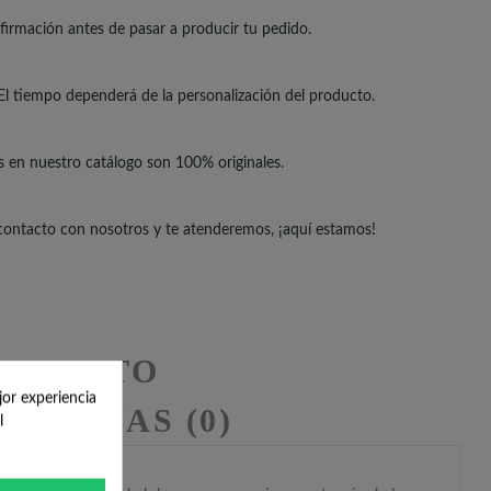
irmación antes de pasar a producir tu pedido.
El tiempo dependerá de la personalización del producto.
s en nuestro catálogo son 100% originales.
 contacto con nosotros y te atenderemos, ¡aquí estamos!
RODUCTO
jor experiencia
RESEÑAS (0)
l