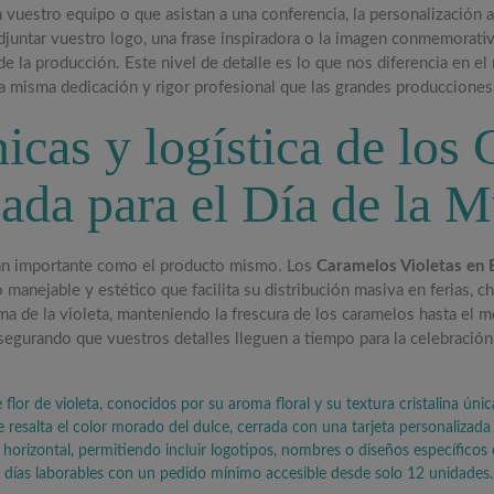
n vuestro equipo o que asistan a una conferencia, la personalización
djuntar vuestro logo, una frase inspiradora o la imagen conmemorati
de la producción. Este nivel de detalle es lo que nos diferencia en e
la misma dedicación y rigor profesional que las grandes producciones 
icas y logística de los
zada para el Día de la 
 tan importante como el producto mismo. Los
Caramelos Violetas en B
 manejable y estético que facilita su distribución masiva en ferias, c
oma de la violeta, manteniendo la frescura de los caramelos hasta el
asegurando que vuestros detalles lleguen a tiempo para la celebració
or de violeta, conocidos por su aroma floral y su textura cristalina únic
 resalta el color morado del dulce, cerrada con una tarjeta personalizada d
 horizontal, permitiendo incluir logotipos, nombres o diseños específicos
 días laborables con un pedido mínimo accesible desde solo 12 unidades.