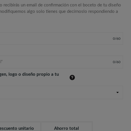
o recibirás un email de confirmación con el boceto de tu diseño
 modifiquemos algo solo tienes que decírnoslo respondiendo a
0
/
60
0
/
60
gen, logo o diseño propio a tu
escuento unitario
Ahorro total