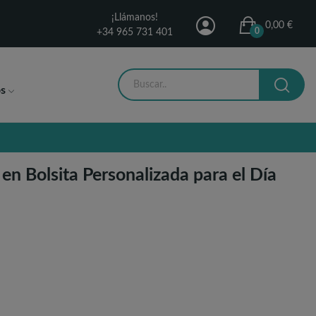
¡Llámanos!
0,00 €
0
+34 965 731 401
s
en Bolsita Personalizada para el Día