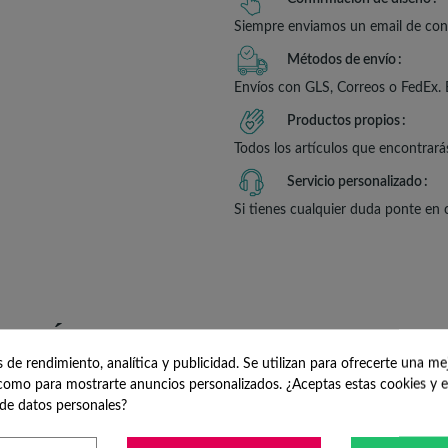
Siempre enviamos un email de conf
Métodos de envío
Envíos con GLS, Correos o FedEx. 
Productos propios
Todos los artículos que encontrará
Servicio personalizado
Si tienes cualquier duda ponte en
PCIÓN
DETALLES DEL P
de rendimiento, analítica y publicidad. Se utilizan para ofrecerte una me
ORIZONTALES MUJER 8M
omo para mostrarte anuncios personalizados. ¿Aceptas estas cookies y e
de datos personales?