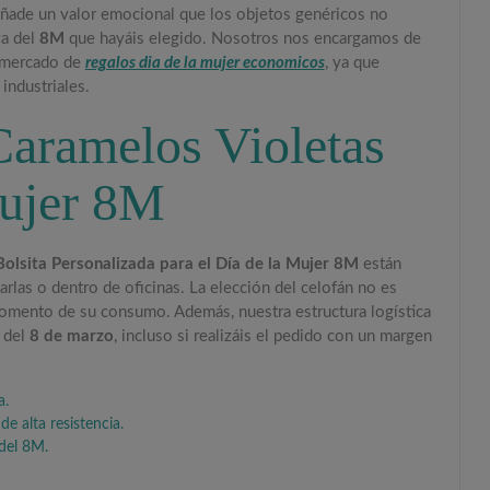
 añade un valor emocional que los objetos genéricos no
va del
8M
que hayáis elegido. Nosotros nos encargamos de
l mercado de
regalos dia de la mujer economicos
, ya que
industriales.
 Caramelos Violetas
Mujer 8M
olsita Personalizada para el Día de la Mujer 8M
están
harlas o dentro de oficinas. La elección del celofán no es
 momento de su consumo. Además, nuestra estructura logística
n del
8 de marzo
, incluso si realizáis el pedido con un margen
a.
e alta resistencia.
 del 8M.