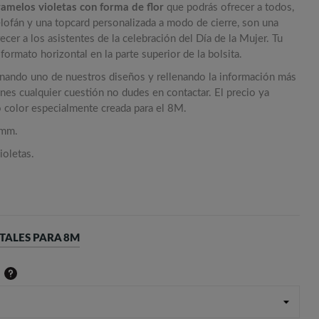
ramelos violetas con forma de flor
que podrás ofrecer a todos,
elofán y una topcard personalizada a modo de cierre, son una
cer a los asistentes de la celebración del Día de la Mujer. Tu
formato horizontal en la parte superior de la bolsita.
onando uno de nuestros diseños y rellenando la información más
enes cualquier cuestión no dudes en contactar. El precio ya
o color especialmente creada para el 8M.
 mm.
ioletas.
TALES PARA 8M