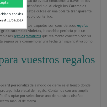
reside en la capacidad de evocar emociones a través de los
ceptar
 un aroma floral inconfundible. Al elegir los
Caramelos
eto. Presentamos estos dulces en una
bolsita transparente
acidad y cookies
tan dulce como el propio contenido.
ez el:
11/08/2025
inción. Por ello, estos paquetes son considerados
regalos
 gr de caramelos violetas
, la cantidad perfecta para un
tren esos
regalos feministas
que realmente conecten con su
ta segura para conmemorar una fecha tan significativa como
para vuestros regalos
opcard personalizada
a modo de cierre es el lienzo donde
l protagonista visual del regalo. Contamos con una amplia
. Podéis optar por seleccionar uno de nuestros diseños
vuestro manual de marca.