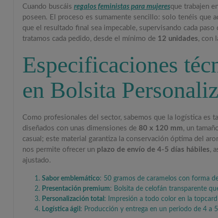
Cuando buscáis
regalos feministas para mujeres
que trabajen e
poseen. El proceso es sumamente sencillo: solo tenéis que a
que el resultado final sea impecable, supervisando cada paso 
tratamos cada pedido, desde el mínimo de
12 unidades
, con 
Especificaciones técn
en Bolsita Personali
Como profesionales del sector, sabemos que la logística es
diseñados con unas dimensiones de
80 x 120 mm
, un tamaño
casual; este material garantiza la conservación óptima del ar
nos permite ofrecer un
plazo de envío de 4-5 días hábiles
, 
ajustado.
Sabor emblemático
: 50 gramos de caramelos con forma de fl
Presentación premium
: Bolsita de celofán transparente que
Personalización total
: Impresión a todo color en la topcard
Logística ágil
: Producción y entrega en un periodo de 4 a 5