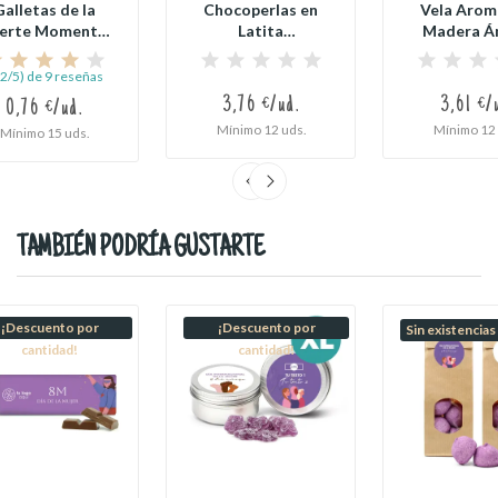
Galletas de la
Chocoperlas en
Vela Arom
erte Momento
Latita
Madera Á
de Oro
Personalizada para
Personali
el Día...
para..
,2/5) de 9 reseñas
3,76 €/ud.
3,61 €/
0,76 €/ud.
Mínimo 12 uds.
Mínimo 12 
Mínimo 15 uds.
TAMBIÉN PODRÍA GUSTARTE
¡Descuento por
¡Descuento por
Sin existencias
cantidad!
cantidad!