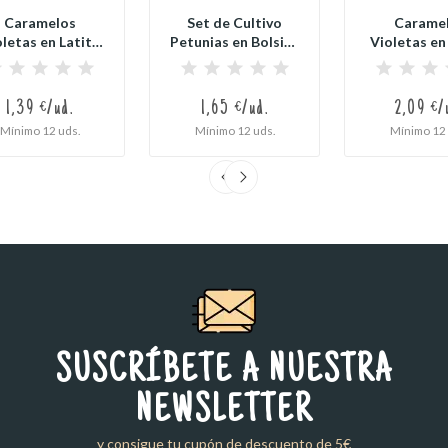
Caramelos
Set de Cultivo
Carame
letas en Latita
Petunias en Bolsita
Violetas en
Redonda...
Kraft...
Redonda X
1,39 €/ud.
1,65 €/ud.
2,09 €/
Mínimo 12 uds.
Mínimo 12 uds.
Mínimo 12 
SUSCRÍBETE A NUESTRA
NEWSLETTER
y consigue tu cupón de descuento de 5€