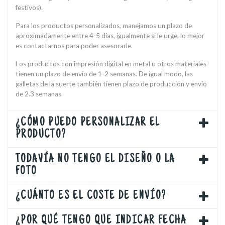
festivos).
Para los productos personalizados, manejamos un plazo de
aproximadamente entre 4-5 días, igualmente si le urge, lo mejor
es contactarnos para poder asesorarle.
Los productos con impresión digital en metal u otros materiales
tienen un plazo de envío de 1-2 semanas. De igual modo, las
galletas de la suerte también tienen plazo de producción y envío
de 2.3 semanas.
¿CÓMO PUEDO PERSONALIZAR EL
PRODUCTO?
TODAVÍA NO TENGO EL DISEÑO O LA
FOTO
¿CUÁNTO ES EL COSTE DE ENVÍO?
¿POR QUÉ TENGO QUE INDICAR FECHA