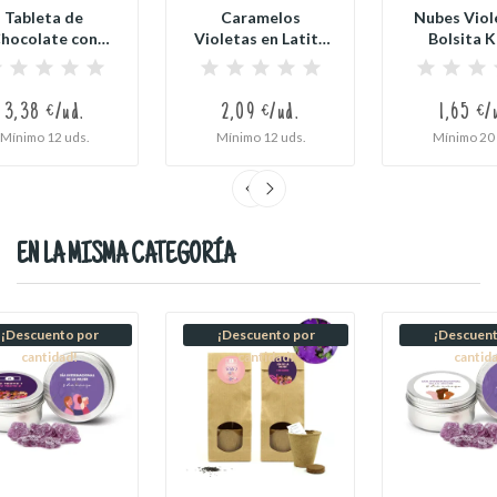
Tableta de
Caramelos
Nubes Viol
hocolate con
Violetas en Latita
Bolsita K
Leche con
Redonda XL...
Personaliz
Envoltorio...
3,38 €/ud.
2,09 €/ud.
1,65 €/
Mínimo 12 uds.
Mínimo 12 uds.
Mínimo 20 
EN LA MISMA CATEGORÍA
¡Descuento por
¡Descuento por
¡Descuent
cantidad!
cantidad!
cantid