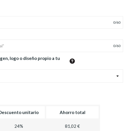
0
/
60
0
/
60
gen, logo o diseño propio a tu
Descuento unitario
Ahorro total
24%
81,02 €