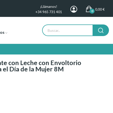
¡Llámanos!
0,00 €
0
+34 965 731 401
tos
ate con Leche con Envoltorio
 el Día de la Mujer 8M