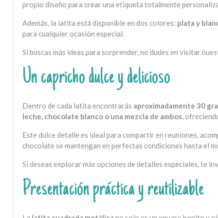
propio diseño para crear una etiqueta totalmente personaliza
Además, la latita está disponible en dos colores:
plata y blan
para cualquier ocasión especial.
Si buscas más ideas para sorprender, no dudes en visitar nue
Un capricho dulce y delicioso
Dentro de cada latita encontrarás
aproximadamente 30 gram
leche, chocolate blanco o una mezcla de ambos
, ofreciend
Este dulce detalle es ideal para compartir en reuniones, aco
chocolate se mantengan en perfectas condiciones hasta el 
Si deseas explorar más opciones de detalles especiales, te in
Presentación práctica y reutilizable
La
latita cuadrada metálica
no solo es un envase bonito y e