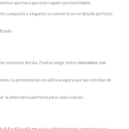
mativo que hará que este regalo sea inolvidable.
iseño compacto y elegante la convierte en un detalle perfecto
ficado.
uier momento del día. Podrás elegir entre
chocolate con
más, su presentación en latita asegura que las estrellas de
r la alternativa perfecta para cada ocasión.
 de
4,5 x 4,5 x 6,5 cm
, es lo suficientemente compacta para