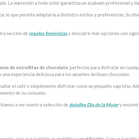
da. La impresión a todo color garantiza un acabado profesional y lla
co
, lo que permite adaptarla a distintos estilos y preferencias. Su d
stra sección de
regalos feministas
y descubrir más opciones con signi
os de estrellitas de chocolate
, perfectas para disfrutar en cualq
o una experiencia deliciosa para los amantes del buen chocolate.
mpañar el café o simplemente disfrutar como un pequeño capricho. Ade
momento de su consumo.
vitamos a ver nuestra selección de
detalles Día de la Mujer
y encontra
legante, sino que también es
práctica y reutilizable
. Con un tamaño