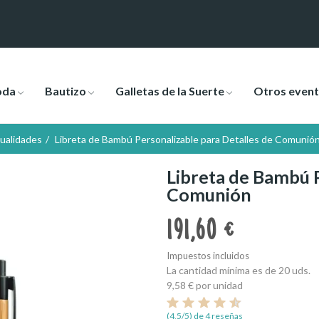
oda
Bautizo
Galletas de la Suerte
Otros even
ualidades
Libreta de Bambú Personalizable para Detalles de Comunió
Libreta de Bambú P
Comunión
191,60 €
Impuestos incluidos
La cantidad mínima es de 20 uds.
9,58 €
por unidad
(4,5/5) de 4 reseñas