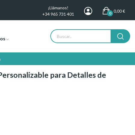
¡Llámanos!
0,00 €
0
+34 965 731 401
tos
n
ersonalizable para Detalles de