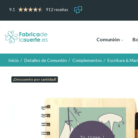
9.1
912 reseñas
Comunión
B
Inicio
Detalles de Comunión
Complementos
Escritura & Man
¡Descuento por cantidad!