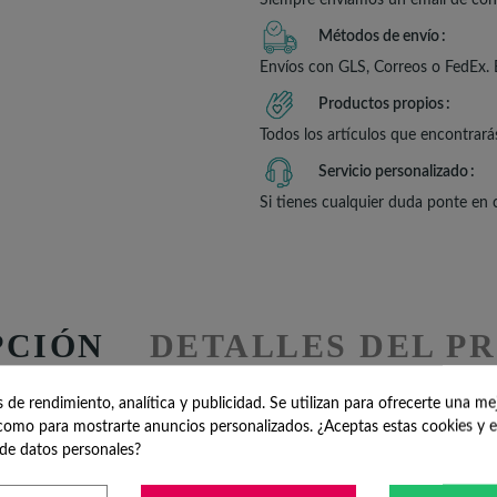
Métodos de envío
Envíos con GLS, Correos o FedEx. 
Productos propios
Todos los artículos que encontrará
Servicio personalizado
Si tienes cualquier duda ponte en
PCIÓN
DETALLES DEL P
REDONDOS COMUNIÓN
R
de rendimiento, analítica y publicidad. Se utilizan para ofrecerte una me
omo para mostrarte anuncios personalizados. ¿Aceptas estas cookies y e
de datos personales?