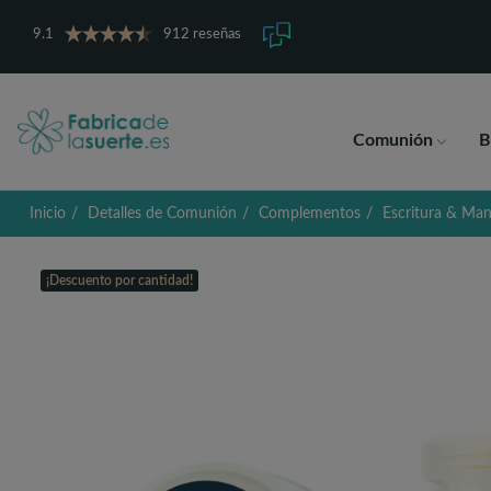
9.1
912 reseñas
Comunión
B
Inicio
Detalles de Comunión
Complementos
Escritura & Man
¡Descuento por cantidad!