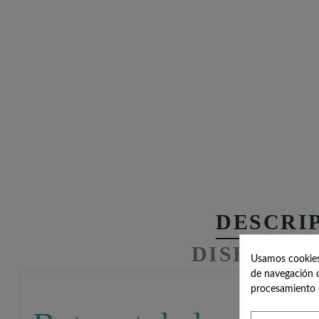
DESCRI
DISEÑOS 
Usamos cookies 
de navegación c
procesamiento 