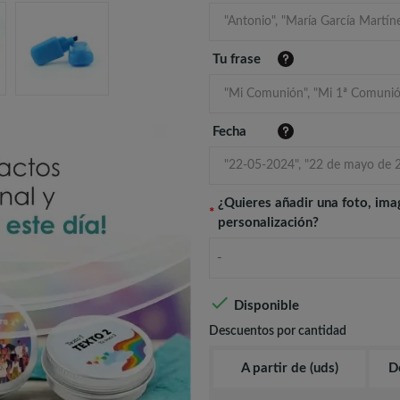
Tu frase
Fecha
¿Quieres añadir una foto, ima
*
personalización?
-

Disponible
Descuentos por cantidad
A partir de (uds)
D