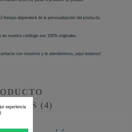
El tiempo dependerá de la personalización del producto.
s en nuestro catálogo son 100% originales.
 contacto con nosotros y te atenderemos, ¡aquí estamos!
RODUCTO
ESEÑAS (4)
jor experiencia
l