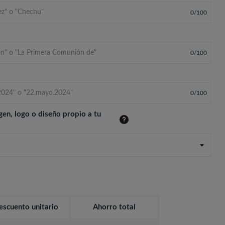
0
/
100
0
/
100
0
/
100
gen, logo o diseño propio a tu
escuento unitario
Ahorro total