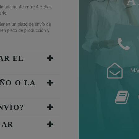
A
ximadamente entre 4-5 días,
rle.
tienen un plazo de envío de
enen plazo de producción y
AR EL
Mán
ÑO O LA
NVÍO?
CAR