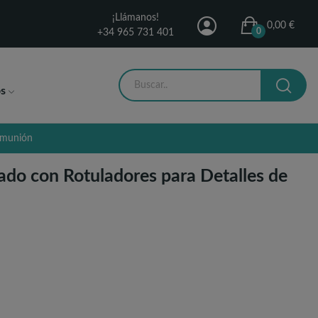
¡Llámanos!
0,00 €
0
+34 965 731 401
s
Comunión
ado con Rotuladores para Detalles de