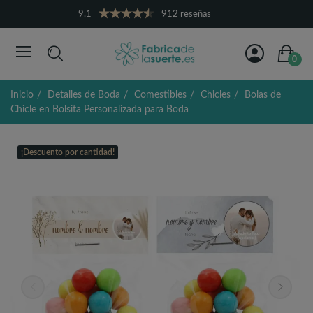
9.1
912 reseñas
0
Inicio
Detalles de Boda
Comestibles
Chicles
Bolas de
Chicle en Bolsita Personalizada para Boda
¡Descuento por cantidad!