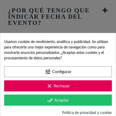
¿POR QUÉ TENGO QUE
INDICAR FECHA DEL
EVENTO?
Usamos cookies de rendimiento, analítica y publicidad. Se utilizan
para ofrecerte una mejor experiencia de navegación como para
mostrarte anuncios personalizados. ¿Aceptas estas cookies y el
procesamiento de datos personales?
SERVICIO DE
tune
Configurar
ATENCIÓN AL
clear
Rechazar
CLIENTE
done_all
Aceptar
Política de privacidad y cookies