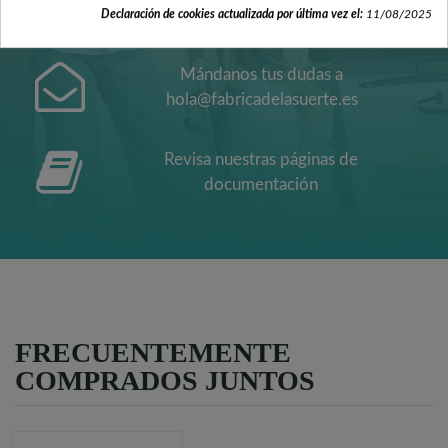
Contacta con nosotros +34 965 731 401
Declaración de cookies actualizada por última vez el:
11/08/2025
Mándanos tus dudas a
hola@fabricadelasuerte.es
Revisa nuestras páginas de
documentación
FRECUENTEMENTE
COMPRADOS JUNTOS