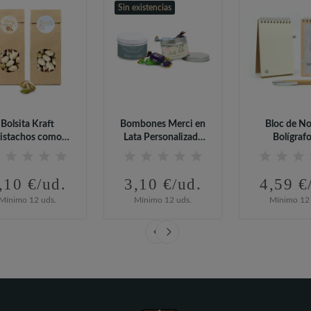
Sin existencias
Bolsita Kraft
Bombones Merci en
Bloc de No
istachos como
Lata Personalizada
Bolígrafo
Regalos para...
para Boda
Bambú.
,10 €/ud.
3,10 €/ud.
4,59 €
Mínimo 12 uds.
Mínimo 12 uds.
Mínimo 12 