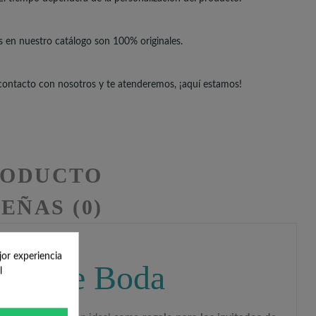
s en nuestro catálogo son 100% originales.
 contacto con nosotros y te atenderemos, ¡aquí estamos!
RODUCTO
EÑAS (0)
jor experiencia
talle de Boda
l