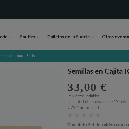
oda
Bautizo
Galletas de la Suerte
Otros evento
sonalizada para Boda
Semillas en Cajita 
33,00 €
Impuestos incluidos
La cantidad mínima es de 12 uds.
2,75 €
por unidad
Completo Set de cultivo como d