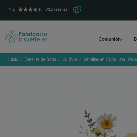
9.1
912 reseñas
Comunión
B
Inicio
Detalles de Boda
Cultivos
Semillas en Cajita Kraft Per