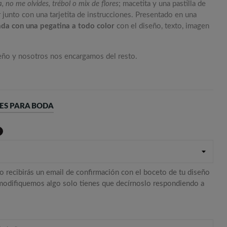
, no me olvides, trébol o mix de flores
; macetita y una pastilla de
ar junto con una tarjetita de instrucciones. Presentado en una
ada con una pegatina a todo color
con el diseño, texto, imagen
seño y nosotros nos encargamos del resto.
LES PARA BODA
o recibirás un email de confirmación con el boceto de tu diseño
 modifiquemos algo solo tienes que decírnoslo respondiendo a