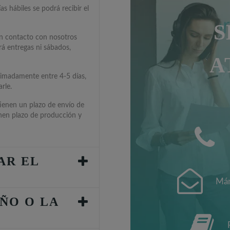
s hábiles se podrá recibir el
S
en contacto con nosotros
rá entregas ni sábados,
A
ximadamente entre 4-5 días,
rle.
tienen un plazo de envío de
enen plazo de producción y
AR EL
Mán
ÑO O LA