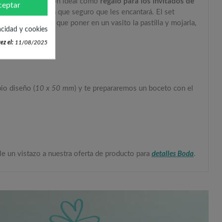
t con personalización ideal como
regalo para los invitados de
ceptar
istentes de la Boda que seguro que les encantará. El set
nes.
Sólo tendrán que poner en un vasito la pastilla y mojarla,
acidad y cookies
ez el:
11/08/2025
io diseño (
10 x 50 mm
) y te prepararemos un boceto con el
le un vistazo a nuestra oferta de producto para
detalles Boda
.