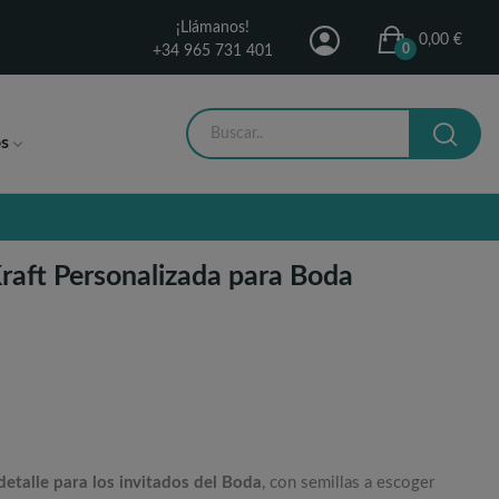
¡Llámanos!
0,00 €
0
+34 965 731 401
s
Kraft Personalizada para Boda
etalle para los invitados del Boda
, con semillas a escoger