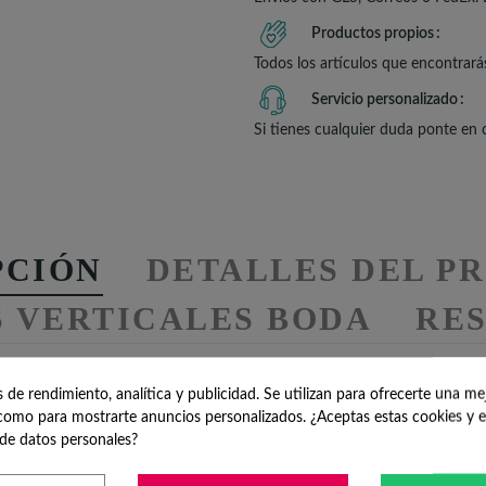
Productos propios
Todos los artículos que encontrará
Servicio personalizado
Si tienes cualquier duda ponte en
PCIÓN
DETALLES DEL P
S VERTICALES BODA
RES
de rendimiento, analítica y publicidad. Se utilizan para ofrecerte una me
en Cajita Kraft para De
omo para mostrarte anuncios personalizados. ¿Aceptas estas cookies y e
de datos personales?