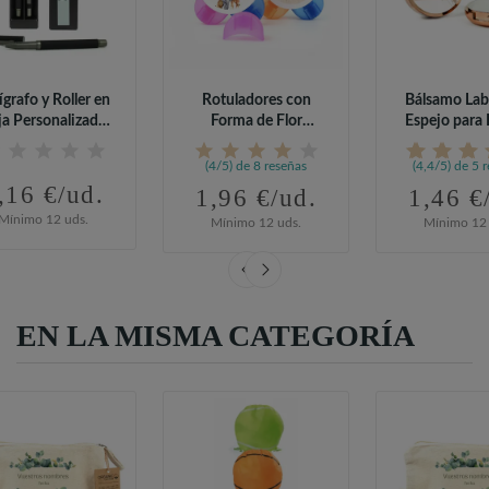
ígrafo y Roller en
Rotuladores con
Bálsamo Lab
ja Personalizada
Forma de Flor
Espejo para 
para...
Personalizados...
de Bod
(4/5) de 8 reseñas
(4,4/5) de 5 
,16 €/ud.
1,96 €/ud.
1,46 €
Mínimo 12 uds.
Mínimo 12 uds.
Mínimo 12 
EN LA MISMA CATEGORÍA