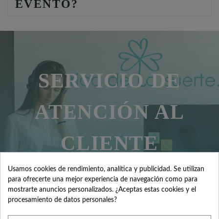
EVENTO?
SERVICIO DE
ATENCIÓN AL
CLIENTE
Usamos cookies de rendimiento, analítica y publicidad. Se utilizan
para ofrecerte una mejor experiencia de navegación como para
Contacta con nosotros +34 965 731 401
mostrarte anuncios personalizados. ¿Aceptas estas cookies y el
procesamiento de datos personales?
Mándanos tus dudas a