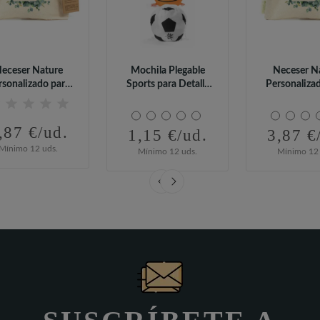
eceser Nature
Mochila Plegable
Neceser N
rsonalizado para
Sports para Detalle
Personaliza
etalles de Boda
Boda
Detalles d
,87 €/ud.
1,15 €/ud.
3,87 €
Mínimo 12 uds.
Mínimo 12 uds.
Mínimo 12 