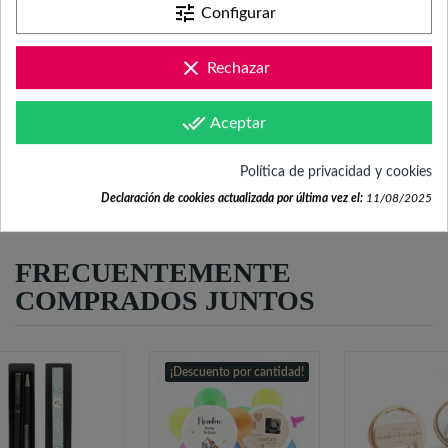
tune
Configurar
hola@fabricadelasuerte.es
clear
Rechazar
Revisa nuestras páginas de
documentación
done_all
Aceptar
Política de privacidad y cookies
Declaración de cookies actualizada por última vez el:
11/08/2025
FRECUENTEMENTE
COMPRADOS JUNTOS
¡Descuento por cantidad!