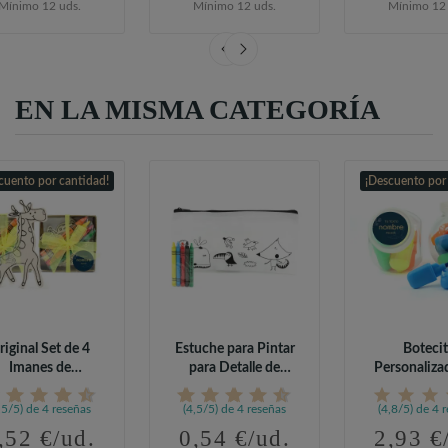
Mínimo 12 uds.
Mínimo 12 uds.
Mínimo 12 
EN LA MISMA CATEGORÍA
cuento por cantidad!
¡Descuento por
riginal Set de 4
Estuche para Pintar
Boteci
Imanes de
para Detalle de
Personaliza
imalitos para...
Comunión
Rotuladores 
,5/5) de 4 reseñas
(4,5/5) de 4 reseñas
(4,8/5) de 4 
,52 €/ud.
0,54 €/ud.
2,93 €