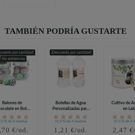
TAMBIÉN PODRÍA GUSTARTE
cuento por cantidad!
¡Descuento por cantidad!
Sin existencias
Balones de
Botellas de Agua
Cultivo de 
ocolate en Bote
Personalizadas para
en Lat
sonalizado para...
Comunión
Personalizada
,5/5) de 4 reseñas
(4,5/5) de 4 reseñas
(4,5/5) de 4 
,70 €/ud.
1,21 €/ud.
2,47 €