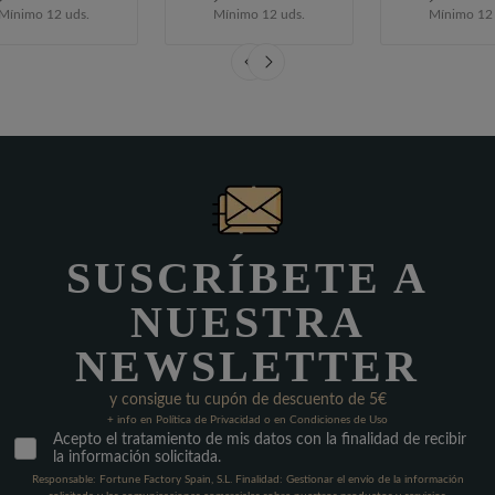
Mínimo 12 uds.
Mínimo 12 uds.
Mínimo 12 
SUSCRÍBETE A
NUESTRA
NEWSLETTER
y consigue tu cupón de descuento de 5€
+ info en Política de Privacidad o en Condiciones de Uso
Acepto el tratamiento de mis datos con la finalidad de recibir
la información solicitada.
Responsable: Fortune Factory Spain, S.L. Finalidad: Gestionar el envío de la información