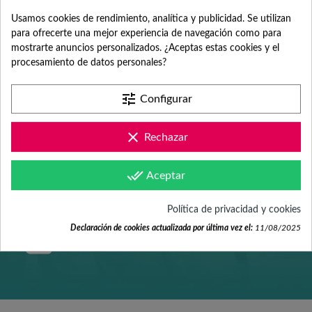
ATENCIÓN AL
Usamos cookies de rendimiento, analítica y publicidad. Se utilizan
para ofrecerte una mejor experiencia de navegación como para
mostrarte anuncios personalizados. ¿Aceptas estas cookies y el
CLIENTE
procesamiento de datos personales?
tune
Configurar
Contacta con nosotros +34 965 731 401
clear
Rechazar
Mándanos tus dudas a
done_all
Aceptar
hola@fabricadelasuerte.es
Política de privacidad y cookies
Declaración de cookies actualizada por última vez el:
11/08/2025
Revisa nuestras páginas de
documentación