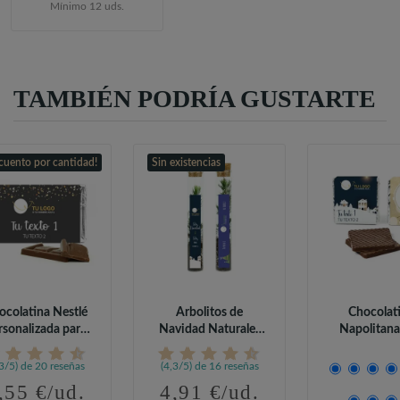
Mínimo 12 uds.
TAMBIÉN PODRÍA GUSTARTE
cuento por cantidad!
Sin existencias
ocolatina Nestlé
Arbolitos de
Chocolat
rsonalizada para
Navidad Naturales
Napolitana
Detalles...
en Tubito de...
Foto para Nav
,3/5) de 20 reseñas
(4,3/5) de 16 reseñas
,55 €/ud.
4,91 €/ud.