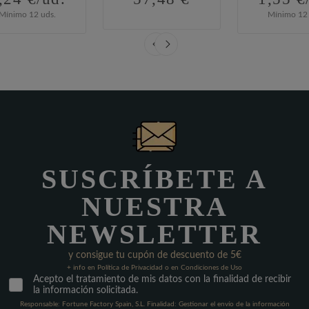
Mínimo 12 uds.
Mínimo 12 
SUSCRÍBETE A
NUESTRA
NEWSLETTER
y consigue tu cupón de descuento de 5€
+ info en Política de Privacidad o en Condiciones de Uso
Acepto el tratamiento de mis datos con la finalidad de recibir
la información solicitada.
Responsable: Fortune Factory Spain, S.L. Finalidad: Gestionar el envío de la información