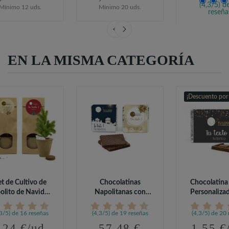
(4,3/5) d
Mínimo 12 uds.
Mínimo 20 uds.
reseña
57,48
EN LA MISMA CATEGORÍA
¡Descuento por
et de Cultivo de
Chocolatinas
Chocolatina
olito de Navidad
Napolitanas con
Personaliza
en...
Foto para Navidad...
Detalles.
,3/5) de 16 reseñas
(4,3/5) de 19 reseñas
(4,3/5) de 20 
,24 €/ud.
57,48 €
1,55 €