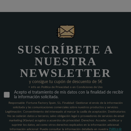
SUSCRÍBETE A
NUESTRA
NEWSLETTER
y consigue tu cupón de descuento de 5€
+ info en Política de Privacidad o en Condiciones de Uso
Acepto el tratamiento de mis datos con la finalidad de recibir
la información solicitada.
Responsable: Fortune Factory Spain, S.L. Finalidad: Gestionar el envío de la información
solicitada y las comunicaciones comerciales sobre nuestros productos y servicios.
Legitimación: Consentimiento del interesado al marcar la casilla de aceptación. Destinatarios:
No se cederán datos a terceros, salvo obligación legal o proveedores de servicios de email
marketing (Klaviyo) acogidos a acuerdos de privacidad. Derechos: Acceder, rectificar y
suprimir los datos, así como otros derechos explicados en la información adicional.
Información adicional: Puede consultar la información detallada en nuestra
Política de