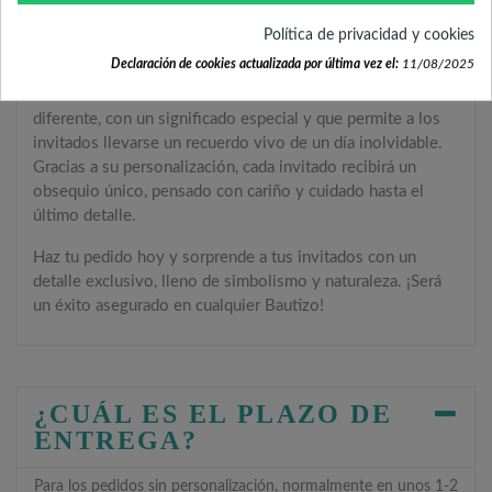
tus invitados
Política de privacidad y cookies
Declaración de cookies actualizada por última vez el:
11/08/2025
Si buscas
regalos originales Bautizo
, el
Cultivo de Fresas
en Lata Personalizada
es una elección ideal. Es un detalle
diferente, con un significado especial y que permite a los
invitados llevarse un recuerdo vivo de un día inolvidable.
Gracias a su personalización, cada invitado recibirá un
obsequio único, pensado con cariño y cuidado hasta el
último detalle.
Haz tu pedido hoy y sorprende a tus invitados con un
detalle exclusivo, lleno de simbolismo y naturaleza. ¡Será
un éxito asegurado en cualquier Bautizo!
¿CUÁL ES EL PLAZO DE
ENTREGA?
Para los pedidos sin personalización, normalmente en unos 1-2