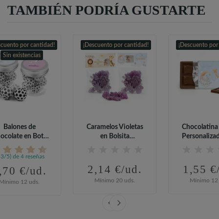
TAMBIÉN PODRÍA GUSTARTE
cuento por cantidad!
¡Descuento por cantidad!
¡Descuento por
Sin existencias
Balones de
Caramelos Violetas
Chocolatina
ocolate en Bote
en Bolsita
Personaliza
sonalizado para...
Personalizada...
Detalle.
,3/5) de 4 reseñas
2,14 €/ud.
1,55 €
,70 €/ud.
Mínimo 20 uds.
Mínimo 12 
Mínimo 12 uds.