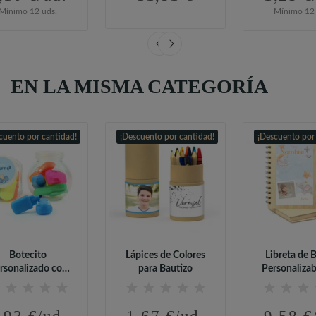
Mínimo 12 uds.
Mínimo 12 
EN LA MISMA CATEGORÍA
cuento por cantidad!
¡Descuento por cantidad!
¡Descuento por
Botecito
Lápices de Colores
Libreta de
rsonalizado con
para Bautizo
Personalizab
tuladores para...
Detalle d