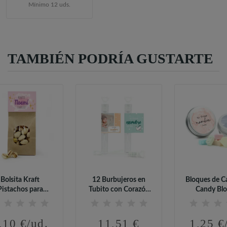
Mínimo 12 uds.
TAMBIÉN PODRÍA GUSTARTE
Bolsita Kraft
12 Burbujeros en
Bloques de C
Pistachos para
Tubito con Corazón
Candy Blo
Bautizo
para...
Latita..
,10 €/ud.
11,51 €
1,25 €