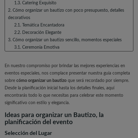
1.3. Catering Exquisito
2. Cómo organizar un bautizo con poco presupuesto, detalles
decorativos
2.1. Temática Encantadora
2.2. Decoración Elegante
3. Cómo organizar un bautizo sencillo, momentos especiales
3.1. Ceremonia Emotiva
3.2. Sesión Fotográfica Profesional
4. Cómo organizar un Bautizo original, recuerdos inolvidables
En nuestro compromiso por brindar las mejores experiencias en
4.1. Detalles Personalizados para los invitados
eventos especiales, nos complace presentar nuestra guía completa
4.2. Álbum de Recuerdos
sobre
cómo organizar un bautizo
que será recordado por siempre.
5. ¿Cómo organizar un bautizo con poco presupuesto?
Desde la planificación inicial hasta los detalles finales, aquí
6. ¿Cómo organizar un bautizo original?
encontrarás todo lo que necesitas para celebrar este momento
7. ¿Cómo organizar un bautizo sencillo?
significativo con estilo y elegancia.
8. ¿Cómo organizar un bautizo en casa?
Ideas para organizar un Bautizo, la
9. Ideas para organizar un bautizo
planificación del evento
Selección del Lugar