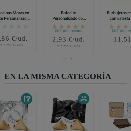
osinas Moras en
Botecito
Burbujeros e
te Personalizado
Personalizado con
con Estrella 
para...
Rotuladores para...
(5/5) de 1 reseñas
(5/5) de 1 r
,86 €/ud.
2,93 €/ud.
11,51
Mínimo 12 uds.
Mínimo 12 uds.
EN LA MISMA CATEGORÍA