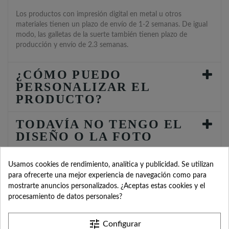
Los productos con impresión digital en metal u otros
materiales tienen un plazo de envío de 1-2 semanas. De igual
modo, las galletas de la suerte también tienen plazo de
producción y envío de 2.3 semanas.
¿CÓMO PUEDO
PERSONALIZAR EL
PRODUCTO?
TODAVÍA NO TENGO EL
DISEÑO O LA FOTO
¿CUÁNTO ES EL COSTE
Usamos cookies de rendimiento, analítica y publicidad. Se utilizan
DE ENVÍO?
para ofrecerte una mejor experiencia de navegación como para
mostrarte anuncios personalizados. ¿Aceptas estas cookies y el
¿POR QUÉ TENGO QUE
procesamiento de datos personales?
INDICAR FECHA DEL
EVENTO?
tune
Configurar