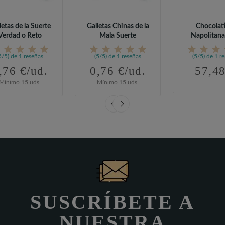
letas de la Suerte
Galletas Chinas de la
Chocolat
Verdad o Reto
Mala Suerte
Napolitana
Envoltori
5/5) de 1 reseñas
(5/5) de 1 reseñas
(5/5) de 1 r
,76 €/ud.
0,76 €/ud.
57,48
Mínimo 15 uds.
Mínimo 15 uds.
SUSCRÍBETE A
NUESTRA