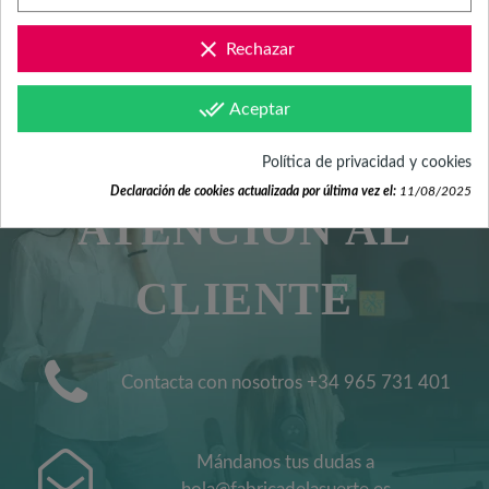
clear
Rechazar
done_all
Aceptar
SERVICIO DE
Política de privacidad y cookies
Declaración de cookies actualizada por última vez el:
11/08/2025
ATENCIÓN AL
CLIENTE
Contacta con nosotros +34 965 731 401
Mándanos tus dudas a