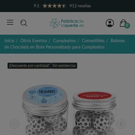
9.1
912 reseñas
0
Inicio
Otros Eventos
Cumpleaños
Comestibles
Balones
de Chocolate en Bote Personalizado para Cumpleaños
¡Descuento por cantidad!
Sin existencias