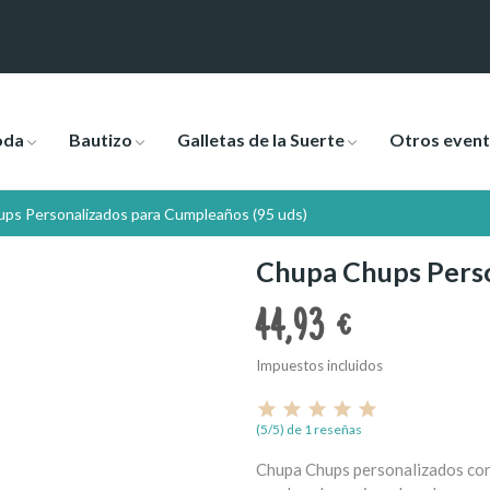
oda
Bautizo
Galletas de la Suerte
Otros even
ps Personalizados para Cumpleaños (95 uds)
Chupa Chups Perso
44,93 €
Impuestos incluidos
(5/5) de 1 reseñas
Chupa Chups personalizados con 