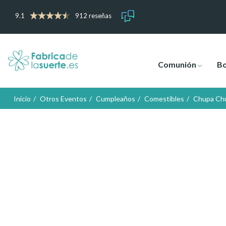
9.1
912 reseñas
Comunión
B
Inicio
Otros Eventos
Cumpleaños
Comestibles
Chupa Chu