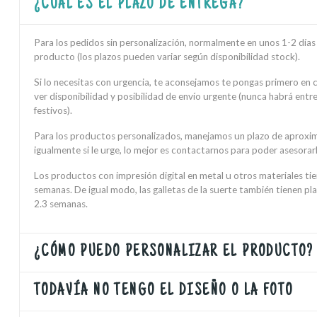
¿CUÁL ES EL PLAZO DE ENTREGA?
Para los pedidos sin personalización, normalmente en unos 1-2 días h
producto (los plazos pueden variar según disponibilidad stock).
Si lo necesitas con urgencia, te aconsejamos te pongas primero en
ver disponibilidad y posibilidad de envío urgente (nunca habrá ent
festivos).
Para los productos personalizados, manejamos un plazo de aproxi
igualmente si le urge, lo mejor es contactarnos para poder asesorarl
Los productos con impresión digital en metal u otros materiales ti
semanas. De igual modo, las galletas de la suerte también tienen pl
2.3 semanas.
¿CÓMO PUEDO PERSONALIZAR EL PRODUCTO?
TODAVÍA NO TENGO EL DISEÑO O LA FOTO