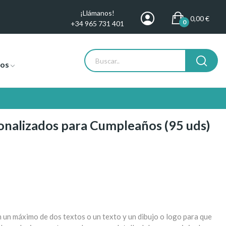
¡Llámanos!
0,00 €
0
+34 965 731 401
tos
nalizados para Cumpleaños (95 uds)
un máximo de dos textos o un texto y un dibujo o logo para que