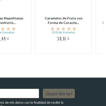
as Napolitanas
Caramelos de Fruta con
voltorio...
Forma de Corazón...
Pe
de 1 reseñas
(5/5) de 1 reseñas
7,48 €
58,81 €
¡Suscribirse!
o de mis datos con la finalidad de recibir la