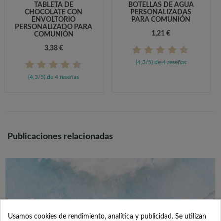
TABLETA DE
BOTELLAS DE AGUA
CHOCOLATE CON
PERSONALIZADAS
ENVOLTORIO
PARA COMUNIÓN
PERSONALIZADO PARA
1,21 €
COMUNIÓN
3,38 €
(4,3/5) de 4 reseñas
(4,3/5) de 4 reseñas
Publicaciones relacionadas
Usamos cookies de rendimiento, analítica y publicidad. Se utilizan