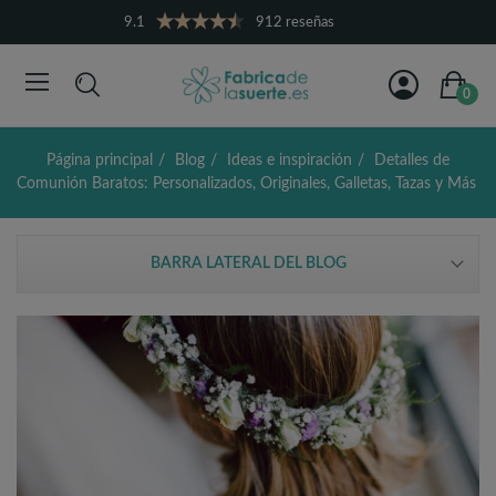
9.1
912 reseñas
0
Página principal
Blog
Ideas e inspiración
Detalles de
Comunión Baratos: Personalizados, Originales, Galletas, Tazas y Más
BARRA LATERAL DEL BLOG