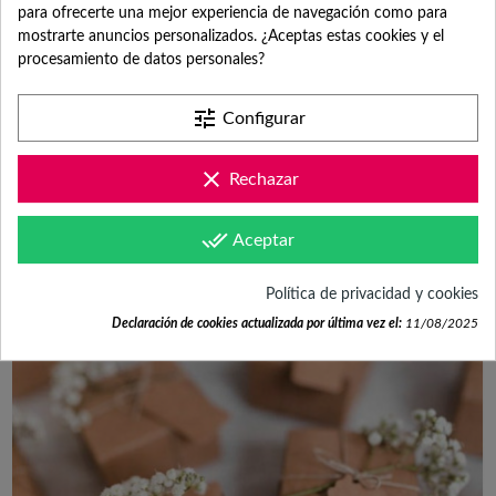
para ofrecerte una mejor experiencia de navegación como para
mostrarte anuncios personalizados. ¿Aceptas estas cookies y el
procesamiento de datos personales?
tune
Configurar
clear
Rechazar
IDEAS PARA BAUTIZOS DE INVIERNO
done_all
Aceptar
Más personas de las que creemos celebran los bautizos en los meses
de invierno, y aunque sabemos que siempre es más...
Política de privacidad y cookies
Leer más
Declaración de cookies actualizada por última vez el:
11/08/2025