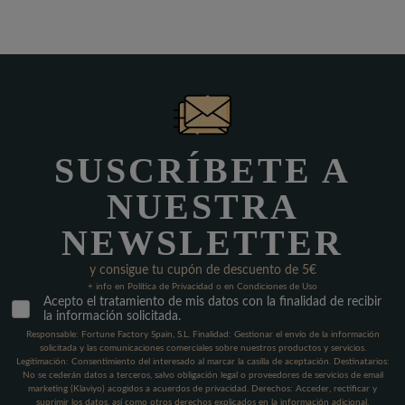
SUSCRÍBETE A
NUESTRA
NEWSLETTER
y consigue tu cupón de descuento de 5€
+ info en Política de Privacidad o en Condiciones de Uso
Acepto el tratamiento de mis datos con la finalidad de recibir
la información solicitada.
Responsable: Fortune Factory Spain, S.L. Finalidad: Gestionar el envío de la información
solicitada y las comunicaciones comerciales sobre nuestros productos y servicios.
Legitimación: Consentimiento del interesado al marcar la casilla de aceptación. Destinatarios:
No se cederán datos a terceros, salvo obligación legal o proveedores de servicios de email
marketing (Klaviyo) acogidos a acuerdos de privacidad. Derechos: Acceder, rectificar y
suprimir los datos, así como otros derechos explicados en la información adicional.