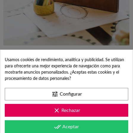
IDEAS PARA TU COMUNIÓN: DIVERTIDAS,
INOLVIDABLES Y ORIGINALES
Usamos cookies de rendimiento, analítica y publicidad. Se utilizan
para ofrecerte una mejor experiencia de navegación como para
En el emocionante mundo de la organización de eventos, nos
mostrarte anuncios personalizados. ¿Aceptas estas cookies y el
especializamos en personalización de productos para...
procesamiento de datos personales?
Leer más
tune
Configurar
clear
Rechazar
done_all
Aceptar