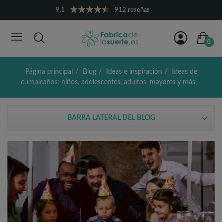
9.1
912 reseñas
0
Página principal
Blog
Ideas e inspiración
Ideas de
cumpleaños: niños, adolescentes, adultos, mayores y más.
BARRA LATERAL DEL BLOG