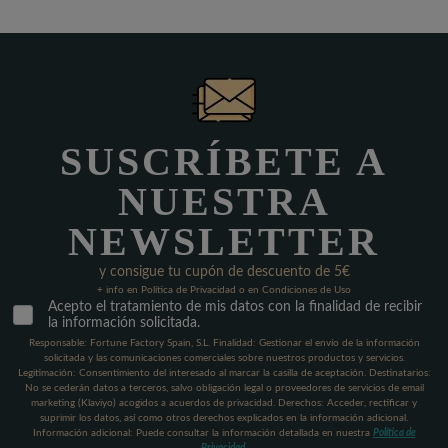
SUSCRÍBETE A
NUESTRA
NEWSLETTER
y consigue tu cupón de descuento de 5€
+ info en Política de Privacidad o en Condiciones de Uso
Acepto el tratamiento de mis datos con la finalidad de recibir
la información solicitada.
Responsable: Fortune Factory Spain, S.L. Finalidad: Gestionar el envío de la información
solicitada y las comunicaciones comerciales sobre nuestros productos y servicios.
Legitimación: Consentimiento del interesado al marcar la casilla de aceptación. Destinatarios:
No se cederán datos a terceros, salvo obligación legal o proveedores de servicios de email
marketing (Klaviyo) acogidos a acuerdos de privacidad. Derechos: Acceder, rectificar y
suprimir los datos, así como otros derechos explicados en la información adicional.
Información adicional: Puede consultar la información detallada en nuestra
Política de