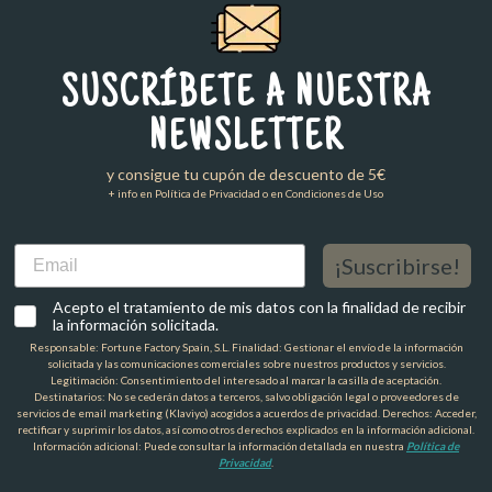
SUSCRÍBETE A NUESTRA
NEWSLETTER
y consigue tu cupón de descuento de 5€
+ info en Política de Privacidad o en Condiciones de Uso
Email
¡Suscribirse!
Acepto el tratamiento de mis datos con la finalidad de recibir
la información solicitada.
Responsable: Fortune Factory Spain, S.L. Finalidad: Gestionar el envío de la información
solicitada y las comunicaciones comerciales sobre nuestros productos y servicios.
Legitimación: Consentimiento del interesado al marcar la casilla de aceptación.
Destinatarios: No se cederán datos a terceros, salvo obligación legal o proveedores de
servicios de email marketing (Klaviyo) acogidos a acuerdos de privacidad. Derechos: Acceder,
rectificar y suprimir los datos, así como otros derechos explicados en la información adicional.
Información adicional: Puede consultar la información detallada en nuestra
Política de
Privacidad
.