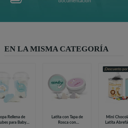
documentación
EN LA MISMA CATEGORÍA
¡Descuento por
opa Rellena de
Latita con Tapa de
Mini Chocol
ubes para Baby
Rosca con
Latita Abrefá
Shower
Caramelos para...
Baby..