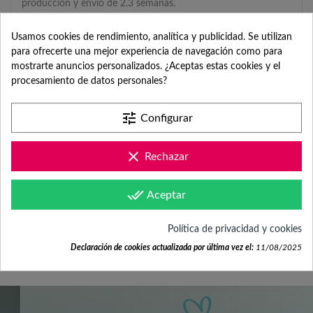
producción y envío de 2.3 semanas.
Usamos cookies de rendimiento, analítica y publicidad. Se utilizan
¿CÓMO PUEDO
para ofrecerte una mejor experiencia de navegación como para
PERSONALIZAR EL
mostrarte anuncios personalizados. ¿Aceptas estas cookies y el
PRODUCTO?
procesamiento de datos personales?
TODAVÍA NO TENGO EL
tune
Configurar
DISEÑO O LA FOTO
clear
Rechazar
¿CUÁNTO ES EL COSTE
DE ENVÍO?
done_all
Aceptar
¿POR QUÉ TENGO QUE
INDICAR FECHA DEL
Política de privacidad y cookies
EVENTO?
Declaración de cookies actualizada por última vez el:
11/08/2025