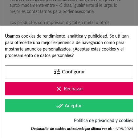
aproximadamente entre 4-5 días, igualmente si le urge, lo
mejor es contactarnos para poder asesorarle.
Los productos con impresión digital en metal u otros
materiales tienen un plazo de envío de 1-2 semanas. De igual
modo, las galletas de la suerte también tienen plazo de
Usamos cookies de rendimiento, analítica y publicidad. Se utilizan
producción y envío de 2.3 semanas.
para ofrecerte una mejor experiencia de navegación como para
mostrarte anuncios personalizados. ¿Aceptas estas cookies y el
procesamiento de datos personales?
¿CÓMO PUEDO
PERSONALIZAR EL
tune
Configurar
PRODUCTO?
TODAVÍA NO TENGO EL
clear
Rechazar
DISEÑO O LA FOTO
done_all
Aceptar
¿CUÁNTO ES EL COSTE
DE ENVÍO?
Política de privacidad y cookies
Declaración de cookies actualizada por última vez el:
11/08/2025
¿POR QUÉ TENGO QUE