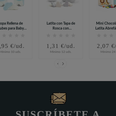
opa Rellena de
Latita con Tapa de
Mini Chocol
ubes para Baby
Rosca con
Latita Abrefá
Shower
Caramelos para...
Baby..
,95 €/ud.
1,31 €/ud.
2,07 €
Mínimo 10 uds.
Mínimo 12 uds.
Mínimo 24 
SUSCRÍBETE A