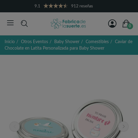
9.1
912 reseñas
0
Inicio
Otros Eventos
Baby Shower
Comestibles
Caviar de
Chocolate en Latita Personalizada para Baby Shower