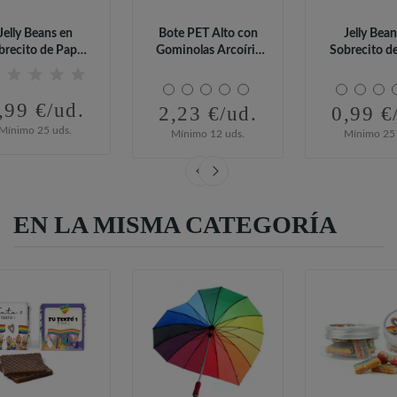
Jelly Beans en
Bote PET Alto con
Jelly Bean
brecito de Papel
Gominolas Arcoíris
Sobrecito d
Kraft...
para el...
Kraft..
,99 €/ud.
2,23 €/ud.
0,99 €
Mínimo 25 uds.
Mínimo 12 uds.
Mínimo 25 
EN LA MISMA CATEGORÍA