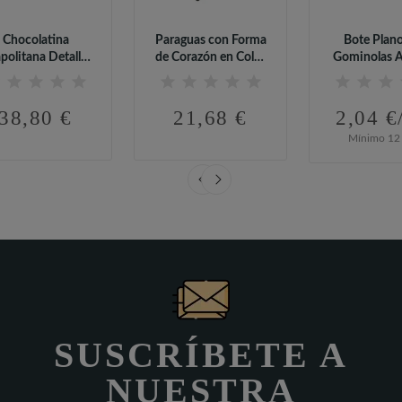
Chocolatina
Paraguas con Forma
Bote Plan
politana Detalle
de Corazón en Color
Gominolas A
ara el Día Del...
Arcoíris
para el Dí
38,80 €
21,68 €
2,04 €
Mínimo 12 
SUSCRÍBETE A
NUESTRA