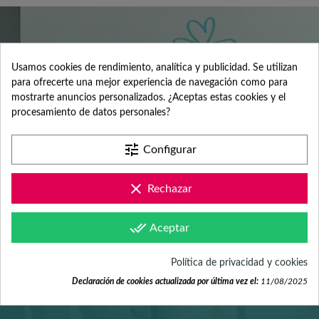
Usamos cookies de rendimiento, analítica y publicidad. Se utilizan
SERVICIO DE
para ofrecerte una mejor experiencia de navegación como para
mostrarte anuncios personalizados. ¿Aceptas estas cookies y el
procesamiento de datos personales?
ATENCIÓN AL
tune
Configurar
CLIENTE
clear
Rechazar
Contacta con nosotros +34 965 731 401
done_all
Aceptar
Política de privacidad y cookies
Mándanos tus dudas a
Declaración de cookies actualizada por última vez el:
11/08/2025
hola@fabricadelasuerte.es