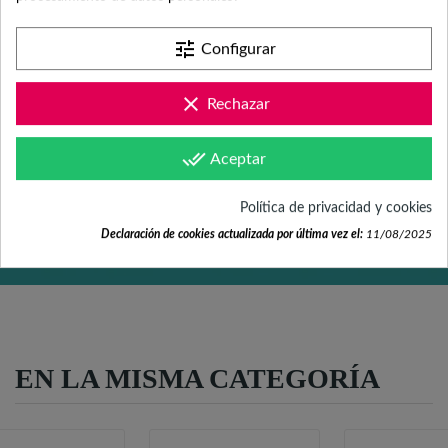
Contacta con nosotros +34 965 731 401
tune
Configurar
clear
Mándanos tus dudas a
Rechazar
hola@fabricadelasuerte.es
done_all
Aceptar
Revisa nuestras páginas de
Política de privacidad y cookies
documentación
Declaración de cookies actualizada por última vez el:
11/08/2025
EN LA MISMA CATEGORÍA