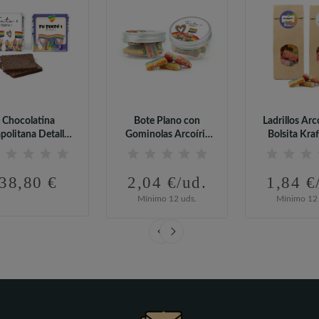
Chocolatina
Bote Plano con
Ladrillos Arc
politana Detalle
Gominolas Arcoíris
Bolsita Kraf
ara el Día Del...
para el Día...
Día...
38,80 €
2,04 €/ud.
1,84 €
Mínimo 12 uds.
Mínimo 12 