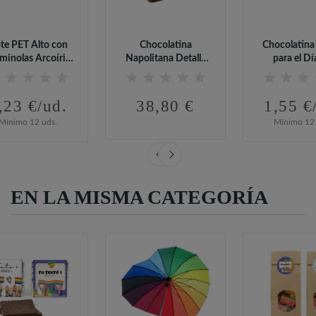
te PET Alto con
Chocolatina
Chocolatina
minolas Arcoíris
Napolitana Detalle
para el Dí
para el...
para el Día Del...
Orgull
,23 €/ud.
38,80 €
1,55 €
Mínimo 12 uds.
Mínimo 12 
EN LA MISMA CATEGORÍA