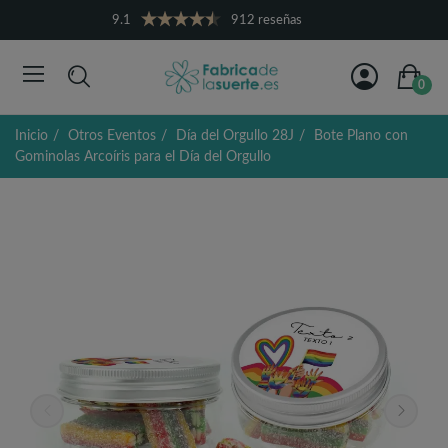
9.1
912 reseñas
0
Inicio
Otros Eventos
Día del Orgullo 28J
Bote Plano con
Gominolas Arcoíris para el Día del Orgullo