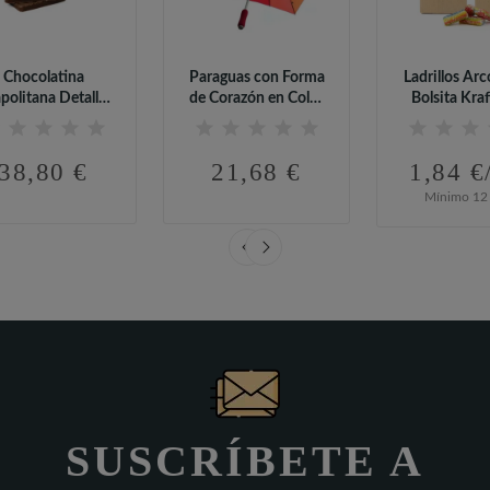
Chocolatina
Paraguas con Forma
Ladrillos Arc
politana Detalle
de Corazón en Color
Bolsita Kraf
ara el Día Del...
Arcoíris
Día...
38,80 €
21,68 €
1,84 €
Mínimo 12 
SUSCRÍBETE A