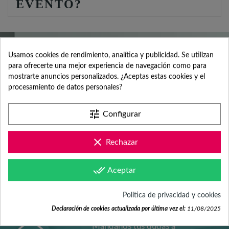
EVENTO?
Usamos cookies de rendimiento, analítica y publicidad. Se utilizan
para ofrecerte una mejor experiencia de navegación como para
SERVICIO DE
mostrarte anuncios personalizados. ¿Aceptas estas cookies y el
procesamiento de datos personales?
ATENCIÓN AL
tune
Configurar
clear
CLIENTE
Rechazar
done_all
Aceptar
Contacta con nosotros +34 965 731 401
Política de privacidad y cookies
Declaración de cookies actualizada por última vez el:
11/08/2025
Mándanos tus dudas a