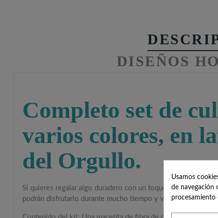
DESCRI
DISEÑOS H
Completo set de cul
varios colores, en 
del Orgullo.
Usamos cookies 
de navegación c
Si quieres regalar algo duradero con un toque DIY, este obsequ
procesamiento 
podrán disfrutarlo durante mucho tiempo y verlas crecer.
Contenido del kit: Una macetita de fibra de coco, semillas para