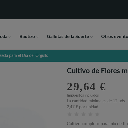
oda
Bautizo
Galletas de la Suerte
Otros evento
zcla para el Día del Orgullo
Cultivo de Flores m
29,64 €
Impuestos incluidos
La cantidad mínima es de 12 uds.
2,47 €
por unidad
Cultivo completo para mix de flo