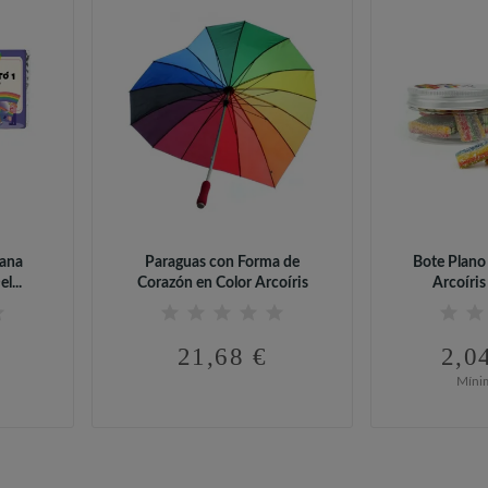
tana
Paraguas con Forma de
Bote Plano
l...
Corazón en Color Arcoíris
Arcoíris 
21,68 €
2,0
Míni