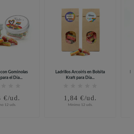
 con Gominolas
Ladrillos Arcoíris en Bolsita
La
para el Día...
Kraft para Día...
4 €/ud.
1,84 €/ud.
mo 12 uds.
Mínimo 12 uds.