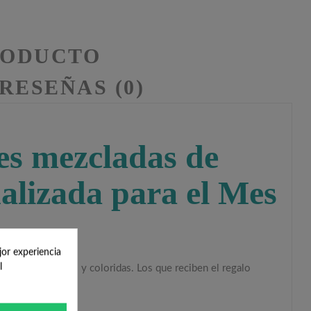
RODUCTO
RESEÑAS (0)
jes mezcladas de
nalizada para el Mes
jor experiencia
l
es son resistentes y coloridas. Los que reciben el regalo