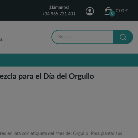
¡Llámanos!
0,00 €
0
+34 965 731 401
s
ezcla para el Día del Orgullo
res en lata con etiqueta del Mes del Orgullo. Para plantar sus