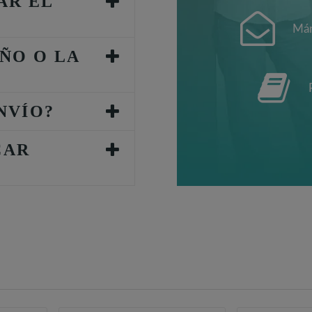
AR EL
Mán
ÑO O LA
NVÍO?
CAR