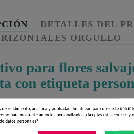
PCIÓN
DETALLES DEL P
ORIZONTALES ORGULLO
tivo para flores salva
lata con etiqueta perso
de rendimiento, analítica y publicidad. Se utilizan para ofrecerte una me
omo para mostrarte anuncios personalizados. ¿Aceptas estas cookies y e
io para el Día del Orgullo es ideal. Se planta con cariño y estas flor
de datos personales?
 flores, turba de tierra comprimida, y una tarjeta de instrucciones.