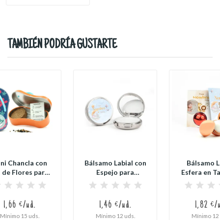
TAMBIÉN PODRÍA GUSTARTE
ni Chancla con
Bálsamo Labial con
Bálsamo L
 de Flores para
Espejo para
Esfera en T
Baby Shower
Detalle de Baby...
Personaliz
1,66 €/ud.
1,46 €/ud.
1,82 €/
Mínimo 15 uds.
Mínimo 12 uds.
Mínimo 12 