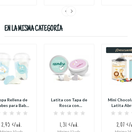
EN LA MISMA CATEGORÍA
¡Descuent
cantid
opa Rellena de
Latita con Tapa de
Mini Chocol
bes para Baby
Rosca con
Latita Abr
Shower
Caramelos para...
para Baby
2,95 €/ud.
1,31 €/ud.
2,07 €/
Mínimo 10 uds.
Mínimo 12 uds.
Mínimo 24 