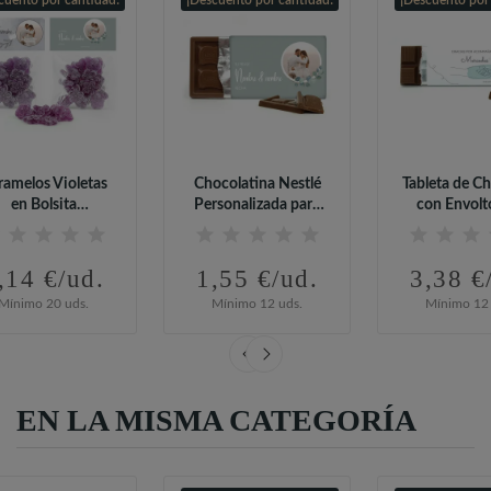
ramelos Violetas
Chocolatina Nestlé
Tableta de C
en Bolsita
Personalizada para
con Envolto
ersonalizada...
Detalles...
,14 €/ud.
1,55 €/ud.
3,38 €
Mínimo 20 uds.
Mínimo 12 uds.
Mínimo 12 
EN LA MISMA CATEGORÍA