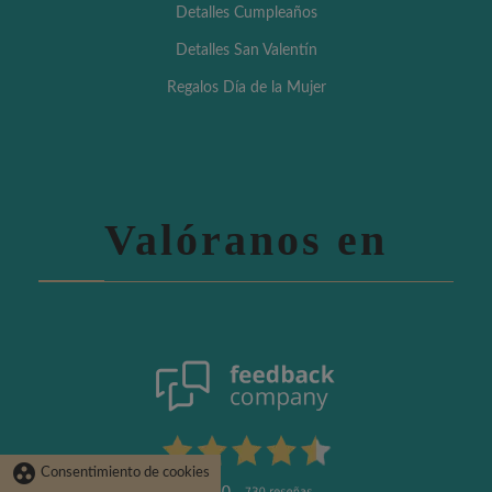
Detalles Cumpleaños
Detalles San Valentín
Regalos Día de la Mujer
Valóranos en
group_work
Consentimiento de cookies