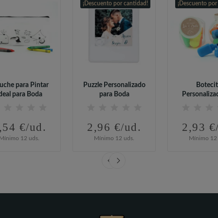
¡Descuento por cantidad!
¡Descuento por
uche para Pintar
Puzzle Personalizado
Boteci
deal para Boda
para Boda
Personaliza
Rotuladores 
,54 €/ud.
2,96 €/ud.
2,93 €
Mínimo 12 uds.
Mínimo 12 uds.
Mínimo 12 