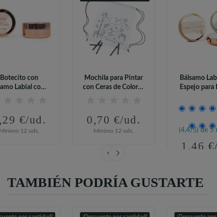
Botecito con
Mochila para Pintar
Bálsamo Lab
samo Labial como
con Ceras de Colores
Espejo para 
etalle de Boda
para...
de Bod
,29 €/ud.
0,70 €/ud.
(4,4/5) de 5 
Mínimo 12 uds.
Mínimo 12 uds.
1,46 €
Mínimo 12 
TAMBIÉN PODRÍA GUSTARTE
cuento por cantidad!
¡Descuento por cantidad!
¡Descuento por