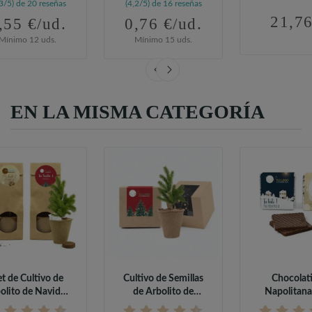
,3/5) de 20 reseñas
(4,2/5) de 16 reseñas
21,76
,55 €/ud.
0,76 €/ud.
Mínimo 12 uds.
Mínimo 15 uds.
EN LA MISMA CATEGORÍA
et de Cultivo de
Cultivo de Semillas
Chocolat
olito de Navidad
de Arbolito de
Napolitana
en...
Navidad en...
Foto para Nav