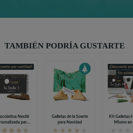
TAMBIÉN PODRÍA GUSTARTE
cuento por cantidad!
¡Descuento por
Sin existe
ocolatina Nestlé
Galletas de la Suerte
Kit Galletas 
rsonalizada para
para Navidad
Mismo en 
Detalles...
Metálica