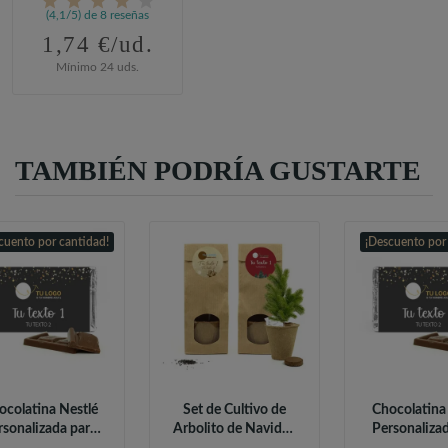
(4,1/5) de 8 reseñas
1,74 €/ud.
Mínimo 24 uds.
TAMBIÉN PODRÍA GUSTARTE
cuento por cantidad!
¡Descuento por
ocolatina Nestlé
Set de Cultivo de
Chocolatina
rsonalizada para
Arbolito de Navidad
Personaliza
Detalles...
en...
Detalles.