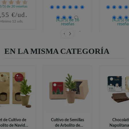
,3/5) de 20 reseñas
,55 €/ud.
(4,3/5) de 16
(4,3/5) d
Mínimo 12 uds.
reseñas
reseña
2,24 €/ud.
1,55 €
Mínimo 12 uds.
Mínimo 12 
EN LA MISMA CATEGORÍA
et de Cultivo de
Cultivo de Semillas
Chocolat
olito de Navidad
de Arbolito de
Napolitana