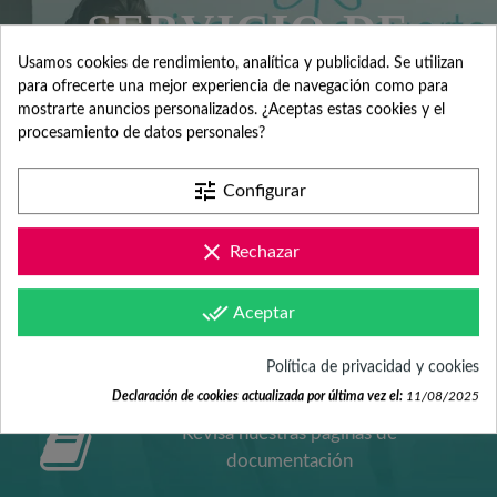
SERVICIO DE
Usamos cookies de rendimiento, analítica y publicidad. Se utilizan
ATENCIÓN AL
para ofrecerte una mejor experiencia de navegación como para
mostrarte anuncios personalizados. ¿Aceptas estas cookies y el
procesamiento de datos personales?
CLIENTE
tune
Configurar
clear
Rechazar
Contacta con nosotros +34 965 731 401
done_all
Aceptar
Mándanos tus dudas a
hola@fabricadelasuerte.es
Política de privacidad y cookies
Declaración de cookies actualizada por última vez el:
11/08/2025
Revisa nuestras páginas de
documentación