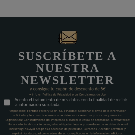
SUSCRÍBETE A
NUESTRA
NEWSLETTER
y consigue tu cupón de descuento de 5€
+ info en Política de Privacidad o en Condiciones de Uso
Acepto el tratamiento de mis datos con la finalidad de recibir
la información solicitada.
Responsable: Fortune Factory Spain, S.L. Finalidad: Gestionar el envío de la información
solicitada y las comunicaciones comerciales sobre nuestros productos y servicios.
Legitimación: Consentimiento del interesado al marcar la casilla de aceptación. Destinatarios:
No se cederán datos a terceros, salvo obligación legal o proveedores de servicios de email
marketing (Klaviyo) acogidos a acuerdos de privacidad. Derechos: Acceder, rectificar y
suprimir los datos, así como otros derechos explicados en la información adicional.