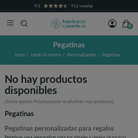
9.1
912 reseñas
0
Pegatinas
Inicio
Hazlo tú mismo
Personalización
Pegatinas
No hay productos
disponibles
¡Estate atento! Próximamente se añadirán más productos.
Pegatinas
Pegatinas personalizadas para regalos
Pegatinas
para personalizar para tus
detalles y regalos de bautizo,