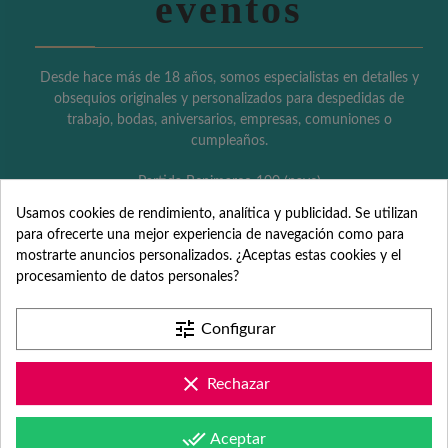
eventos
Desde hace más de 18 años, somos especialistas en detalles y
obsequios originales y personalizados para despedidas de
trabajo, bodas, aniversarios, empresas, comuniones o
cumpleaños.
Partida Benimarco 100 (nave)
03725 Teulada (Alicante)
Usamos cookies de rendimiento, analítica y publicidad. Se utilizan
para ofrecerte una mejor experiencia de navegación como para
Teléfono: +34 965 731 401
mostrarte anuncios personalizados. ¿Aceptas estas cookies y el
procesamiento de datos personales?
Email: hola@fabricadelasuerte.es
¿Necesitas ayuda? Estamos de lunes a viernes de 9:00 a 17:00
tune
Configurar
horas.
clear
Rechazar
done_all
Aceptar