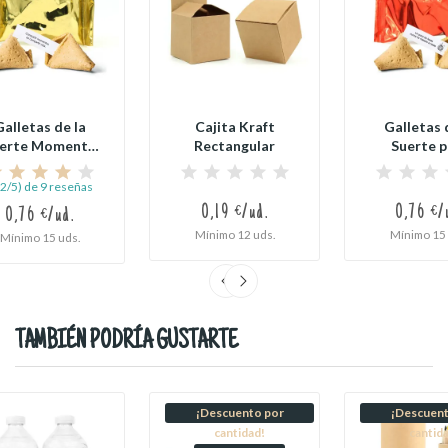
Galletas de la
Cajita Kraft
Galletas 
erte Momento
Rectangular
Suerte p
de Oro
Fiesta
,2/5) de 9 reseñas
0,19 €/ud.
0,76 €/
0,76 €/ud.
Mínimo 12 uds.
Mínimo 15 
Mínimo 15 uds.
TAMBIÉN PODRÍA GUSTARTE
¡Descuento por
¡Descuent
cantidad!
cantid