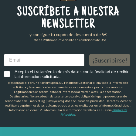
SUSCRÍBETE A NUESTRA
NEWSLETTER
y consigue tu cupón de descuento de 5€
+ info en Política de Privacidad o en Condiciones de Uso
Email
¡Suscribirse!
Acepto el tratamiento de mis datos con la finalidad de recibir
la información solicitada.
Responsable: Fortune Factory Spain, S.L. Finalidad: Gestionar el envío de la información
solicitada y las comunicaciones comerciales sobre nuestros productos y servicios.
Legitimación: Consentimiento del interesado al marcar la casilla de aceptación.
Destinatarios: No se cederán datos a terceros, salvo obligación legal o proveedores de
servicios de email marketing (Klaviyo) acogidos a acuerdos de privacidad. Derechos: Acceder,
rectificar y suprimir los datos, así como otros derechos explicados en la información adicional.
Información adicional: Puede consultar la información detallada en nuestra
Política de
Privacidad
.