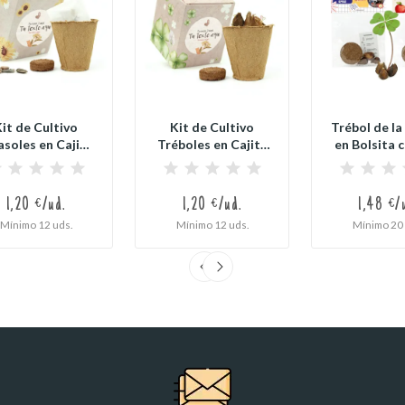
it de Cultivo
Kit de Cultivo
Trébol de la
asoles en Cajita
Tréboles en Cajita
en Bolsita 
Decorada y...
Decorada y...
para..
1,20 €/ud.
1,20 €/ud.
1,48 €/
Mínimo 12 uds.
Mínimo 12 uds.
Mínimo 20 