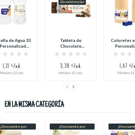
Sin existencias
ella de Agua 33
Tableta de
Coloretes e
 Personalizada
Chocolate
Personali
para...
personalizada para
Kraft par
Regalos...
1,21 €/ud.
3,38 €/ud.
1,67 €/
Mínimo 12 uds.
Mínimo 12 uds.
Mínimo 12 
EN LA MISMA CATEGORÍA
¡Descuento por
¡Descuento por
¡Descuent
cantidad!
cantidad!
cantid