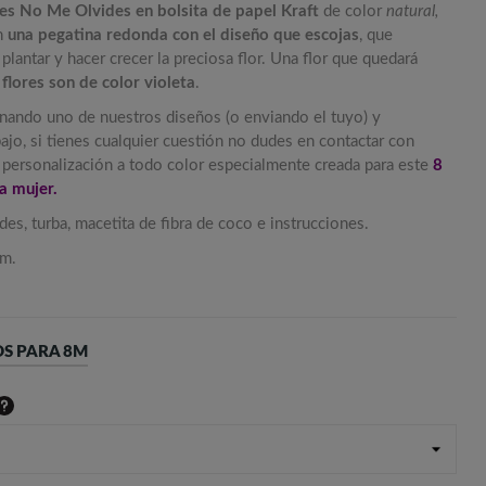
res No Me Olvides en bolsita de papel Kraft
de color
natural,
n
una pegatina redonda con el diseño que escojas
, que
plantar y hacer crecer la preciosa flor. Una flor que quedará
 flores son de color violeta
.
onando uno de nuestros diseños (o enviando el tuyo) y
ajo, si tienes cualquier cuestión no dudes en contactar con
u personalización a todo color especialmente creada para este
8
a mujer.
s, turba, macetita de fibra de coco e instrucciones.
cm.
S PARA 8M