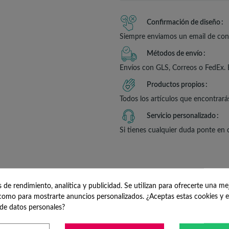
Confirmación de diseño
Siempre enviamos un email de conf
Métodos de envío
Envíos con GLS, Correos o FedEx. 
Productos propios
Todos los artículos que encontrará
Servicio personalizado
Si tienes cualquier duda ponte en
de rendimiento, analítica y publicidad. Se utilizan para ofrecerte una me
PCIÓN
DETALLES DEL P
omo para mostrarte anuncios personalizados. ¿Aceptas estas cookies y e
de datos personales?
 REDONDOS MUJER 8M
RE