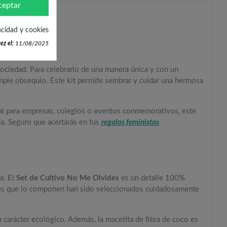
ceptar
acidad y cookies
 Mujer
ez el:
11/08/2025
ociedad. Para celebrarlo de una manera única y con un
imple obsequio. Este kit permite sembrar y cuidar una hermosa
eal para empresas, colegios o eventos conmemorativos, este
ía. Seguro que acertarás en tus
regalos feministas
.
a. El
Set de Cultivo No Me Olvides
es un detalle 100%
iales que lo componen han sido seleccionados cuidadosamente
su carácter ecológico. Además, la macetita de fibra de coco es