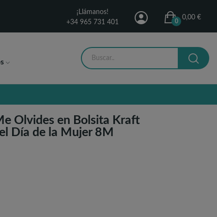
¡Llámanos!
0,00 €
0
+34 965 731 401
s
e Olvides en Bolsita Kraft
el Día de la Mujer 8M