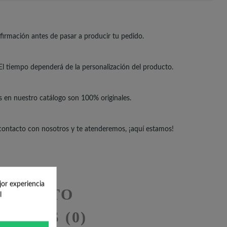
irmación antes de pasar a producir tu pedido.
El tiempo dependerá de la personalización del producto.
s en nuestro catálogo son 100% originales.
 contacto con nosotros y te atenderemos, ¡aquí estamos!
jor experiencia
RODUCTO
l
SEÑAS (0)